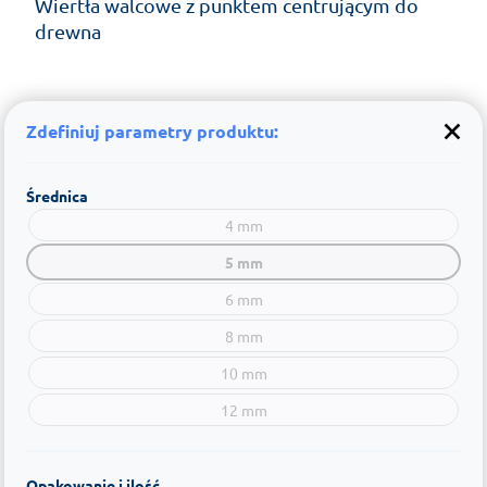
Wiertła walcowe z punktem centrującym do
drewna
Zdefiniuj parametry produktu:
Średnica
4 mm
5 mm
6 mm
8 mm
10 mm
12 mm
Opakowanie i ilość