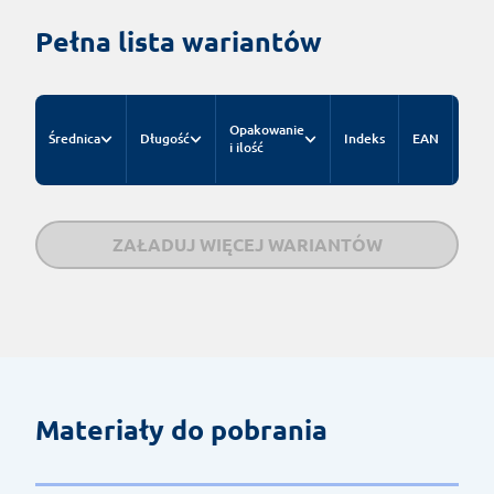
Pełna lista wariantów
Cen
Opakowanie
Średnica
Długość
Indeks
EAN
kat
i ilość
za s
ZAŁADUJ WIĘCEJ WARIANTÓW
Materiały do pobrania