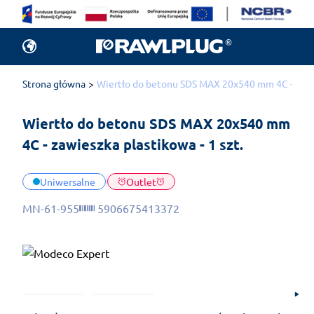
Strona główna
Wiertło do betonu SDS MAX 20x540 mm 4C - zawies
Wiertło do betonu SDS MAX 20x540 mm 
4C - zawieszka plastikowa - 1 szt.
Uniwersalne
Outlet
MN-61-955
5906675413372