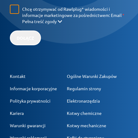
Chcę otrzymywać od Rawlplug* wiadomości i
informacje marketingowe za pośrednictwem:
Email
Pełna treść zgody
DOŁĄCZ
Kontakt
Ogólne Warunki Zakupów
Informacje korporacyjne
Regulamin strony
Polityka prywatności
Elektronarzędzia
Kariera
Kotwy chemiczne
Warunki gwarancji
Kotwy mechaniczne
Warunki reklamacji
Kołki do styropianu