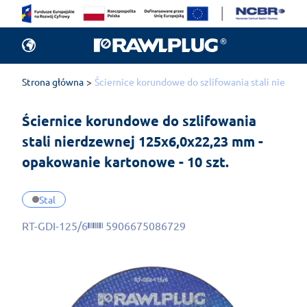
Strona główna
Ściernice korundowe do szlifowania stali nierdz
Ściernice korundowe do szlifowania 
stali nierdzewnej 125x6,0x22,23 mm - 
opakowanie kartonowe - 10 szt.
Stal
RT-GDI-125/6
5906675086729