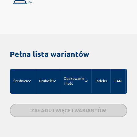
Pełna lista wariantów
Cen
Opakowanie
Średnica
Grubość
Indeks
EAN
kat
i ilość
za s
ZAŁADUJ WIĘCEJ WARIANTÓW