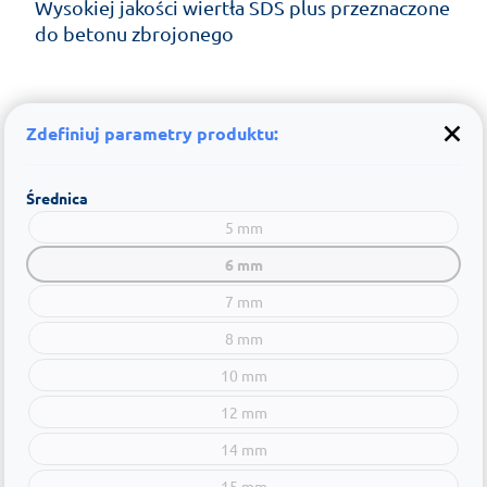
Wysokiej jakości wiertła SDS plus przeznaczone
do betonu zbrojonego
Zdefiniuj parametry produktu:
Średnica
5 mm
6 mm
7 mm
8 mm
10 mm
12 mm
14 mm
15 mm