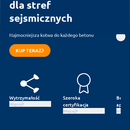
dla stref 
sejsmicznych
Najmocniejsza kotwa do każdego betonu
KUP TERAZ
Wytrzymałość
Szeroka 
Bezpie
Więcej
certyfikacja
aplika
Więcej
Więcej