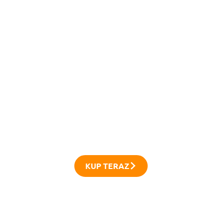
Bestseller w aplikacjach do
betonu
Testowany w ekstremalnych warunkach
KUP TERAZ