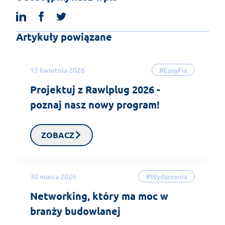
linkedin
facebook
twitter
Artykuły powiązane
13 kwietnia 2026
#EasyFix
Projektuj z Rawlplug 2026 -
poznaj nasz nowy program!
ZOBACZ
30 marca 2026
#Wydarzenia
Networking, który ma moc w
branży budowlanej