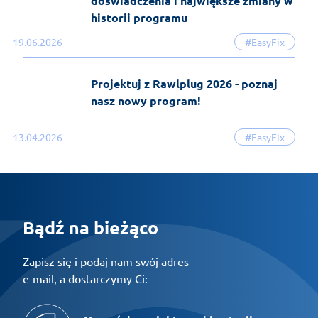
doświadczenia i największe zmiany w
historii programu
19.06.2026
#EasyFix
Projektuj z Rawlplug 2026 - poznaj
nasz nowy program!
13.04.2026
#EasyFix
Bądź na bieżąco
Zapisz się i podaj nam swój adres
e-mail, a dostarczymy Ci: