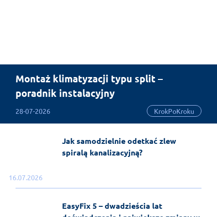
Montaż klimatyzacji typu split –
poradnik instalacyjny
28-07-2026
KrokPoKroku
Jak samodzielnie odetkać zlew
spiralą kanalizacyjną?
16.07.2026
EasyFix 5 – dwadzieścia lat