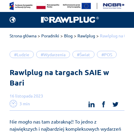
Strona główna
Poradniki
Blog
Rawlplug
Rawlplug na targa
#Ludzie
#Wydarzenia
#Świat
#POS
Rawlplug na targach SAIE w 
Bari 
16 listopada 2023
linkedin
facebook
twit
3 min
Nie mogło nas tam zabraknąć! To jedno z
największych i najbardziej kompleksowych wydarzeń