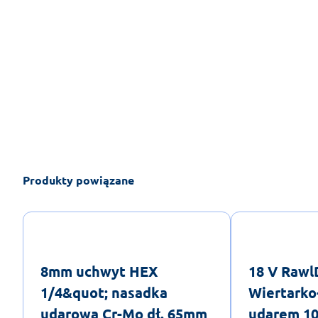
Produkty powiązane
8mm uchwyt HEX
18 V Raw
1/4&quot; nasadka
Wiertarko
udarowa Cr-Mo dł. 65mm
udarem 1