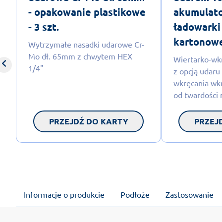
- opakowanie plastikowe
akumulato
- 3 szt.
ładowarki
kartonowe 
Wytrzymałe nasadki udarowe Cr-
Mo dł. 65mm z chwytem HEX
Wiertarko-wk
1/4"
z opcją udaru
wkręcania wk
od twardości 
PRZEJDŹ DO KARTY
PRZEJ
Informacje o produkcie
Podłoże
Zastosowanie