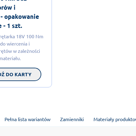
rów i
 - opakowanie
- 1 szt.
rętarka 18V 100 Nm
 do wiercenia i
rętów w zależności
materiału.
DŹ DO KARTY
Pełna lista wariantów
Zamienniki
Materiały produkt