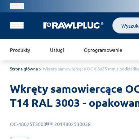
Region
Szukaj
Produkty
Usługi
Oprogramowanie
Strona główna
Wkręty samowiercące OC 4,8x25 mm z podkładką 
Wkręty samowiercące OC
T14 RAL 3003 - opakowani
OC-48025T3003
2014802530038