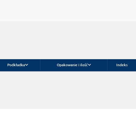
Podkładka
Opakowanie i ilość
Indeks