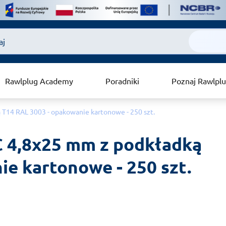
Rawlplug Academy
Poradniki
Poznaj Rawlpl
T14 RAL 3003 - opakowanie kartonowe - 250 szt.
 4,8x25 mm z podkładką 
e kartonowe - 250 szt.