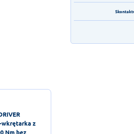
Skontaktu
lDRIVER
-wkrętarka z
00 Nm bez