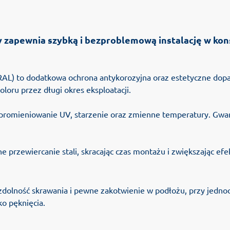
ry zapewnia szybką i bezproblemową instalację w k
RAL) to dodatkowa ochrona antykorozyjna oraz estetyczne dop
loru przez długi okres eksploatacji.
romieniowanie UV, starzenie oraz zmienne temperatury. Gwara
przewiercanie stali, skracając czas montażu i zwiększając efek
olność skrawania i pewne zakotwienie w podłożu, przy jednoc
o pęknięcia.