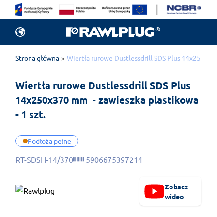
Strona główna
Wiertła rurowe Dustlessdrill SDS Plus 14x250x370
Wiertła rurowe Dustlessdrill SDS Plus 
14x250x370 mm  - zawieszka plastikowa 
- 1 szt.
Podłoża pełne
RT-SDSH-14/370
5906675397214
Zobacz
wideo