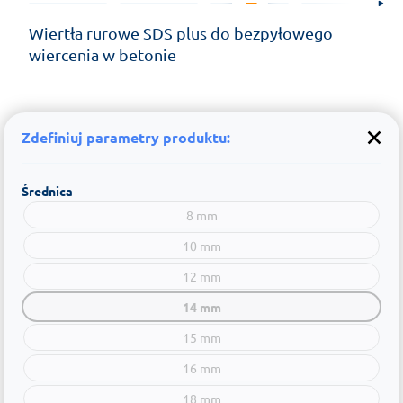
Wiertła rurowe SDS plus do bezpyłowego
wiercenia w betonie
Zdefiniuj parametry produktu:
Średnica
8 mm
10 mm
12 mm
14 mm
15 mm
16 mm
18 mm