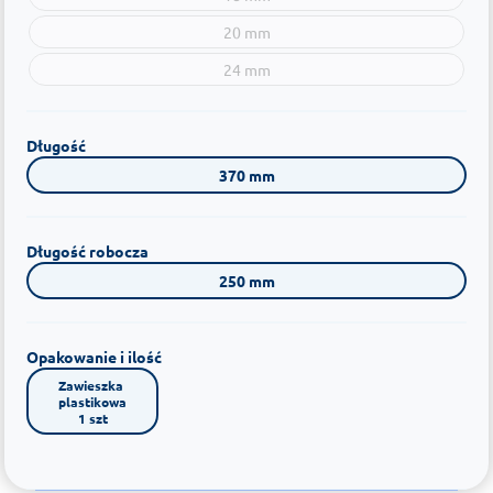
20 mm
24 mm
Długość
370 mm
Długość robocza
250 mm
Opakowanie i ilość
Zawieszka 
plastikowa

1 szt