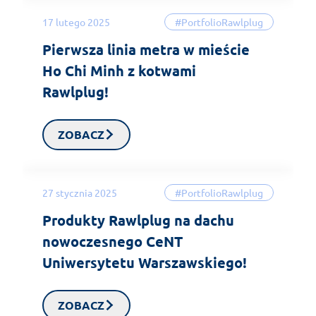
17 lutego 2025
#PortfolioRawlplug
Pierwsza linia metra w mieście
Ho Chi Minh z kotwami
Rawlplug!
ZOBACZ
27 stycznia 2025
#PortfolioRawlplug
Produkty Rawlplug na dachu
nowoczesnego CeNT
Uniwersytetu Warszawskiego!
ZOBACZ