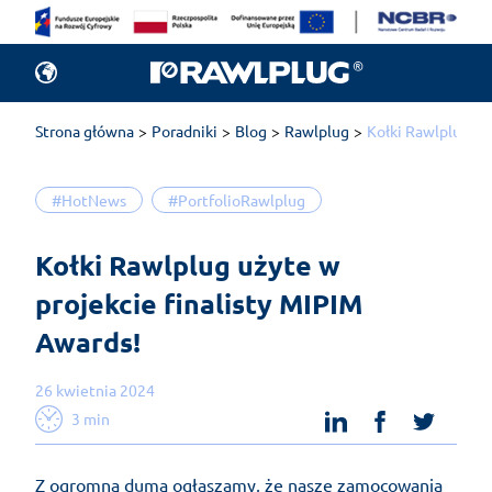
Strona główna
Poradniki
Blog
Rawlplug
Kołki Rawlplug uż
#HotNews
#PortfolioRawlplug
Kołki Rawlplug użyte w 
projekcie finalisty MIPIM 
Awards!
26 kwietnia 2024
linkedin
facebook
twit
3 min
Z ogromną dumą ogłaszamy, że nasze zamocowania