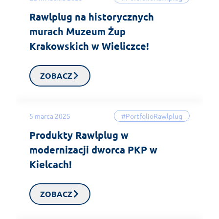
Rawlplug na historycznych
murach Muzeum Żup
Krakowskich w Wieliczce!
ZOBACZ
5 marca 2025
#PortfolioRawlplug
Produkty Rawlplug w
modernizacji dworca PKP w
Kielcach!
ZOBACZ