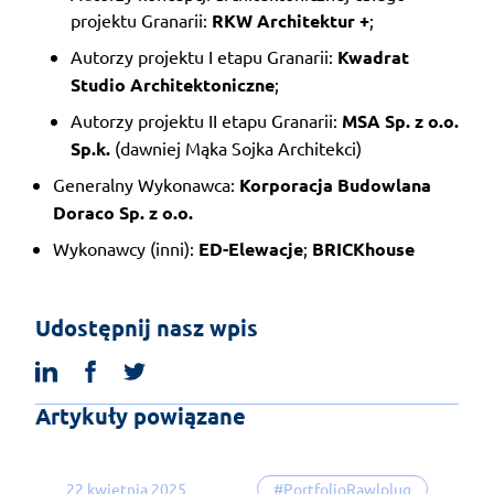
projektu Granarii:
RKW Architektur +
;
Autorzy projektu I etapu Granarii:
Kwadrat
Studio Architektoniczne
;
Autorzy projektu II etapu Granarii:
MSA Sp. z o.o.
Sp.k.
(dawniej Mąka Sojka Architekci)
Generalny Wykonawca:
Korporacja Budowlana
Doraco Sp. z o.o.
Wykonawcy (inni):
ED-Elewacje
;
BRICKhouse
Udostępnij nasz wpis
linkedin
facebook
twitter
Artykuły powiązane
22 kwietnia 2025
#PortfolioRawlplug