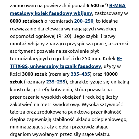
2
zamocowań na powierzchni ponad
6 500 m
!
R-MBA
metalowy kołek fasadowy wbijany
, zastosowany w
8000 sztukach
o rozmiarach
200
–
250
, to idealne
rozwiązanie dla elewacji wymagających wysokiej
odporności ogniowej (R120). Jego szybki i łatwy
montaż wbijany znacząco przyspiesza pracę, a szeroki
asortyment pozwala na zakotwienie płyt
termoizolacyjnych o grubości do 250 mm. Kołek
R-
TFIX-8S
,
uniwersalny łącznik fasadowy
, użyty w
ilości
3000 sztuk
(rozmiary
335
–
435
) oraz
10000
sztuk
(rozmiary
235
–
255
), charakteryzuje się unikalną
konstrukcją strefy kotwienia, która pozwala na
przenoszenie wysokich obciążeń i redukcję liczby
zakotwień na metr kwadratowy. Wysoka sztywność
talerza oraz zredukowana punktowa przenikalność
cieplna zapewniają stabilność układu ociepleniowego,
minimalizując straty ciepła i przeciwdziałając
drganiom wywołanym przez siły ssące wiatru.