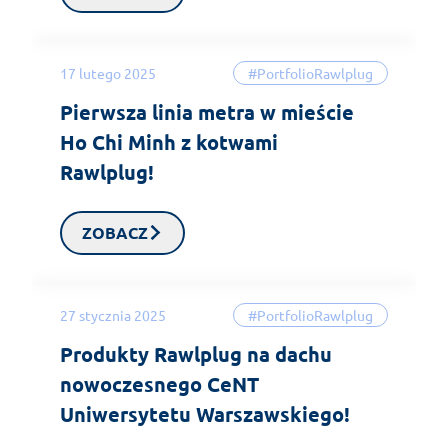
17 lutego 2025
#PortfolioRawlplug
Pierwsza linia metra w mieście
Ho Chi Minh z kotwami
Rawlplug!
ZOBACZ
27 stycznia 2025
#PortfolioRawlplug
Produkty Rawlplug na dachu
nowoczesnego CeNT
Uniwersytetu Warszawskiego!