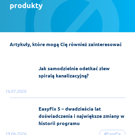
produkty
Montaż klimatyzacji typu split –
poradnik instalacyjny
Artykuły, które mogą Cię również zainteresować
28-07-2026
KrokPoKroku
Jak samodzielnie odetkać zlew
spiralą kanalizacyjną?
16.07.2026
EasyFix 5 – dwadzieścia lat
doświadczenia i największe zmiany w
historii programu
19.06.2026
#EasyFix