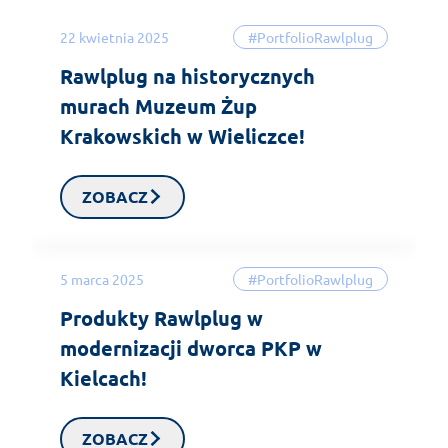
22 kwietnia 2025
#PortfolioRawlplug
Rawlplug na historycznych
murach Muzeum Żup
Krakowskich w Wieliczce!
ZOBACZ
5 marca 2025
#PortfolioRawlplug
Produkty Rawlplug w
modernizacji dworca PKP w
Kielcach!
ZOBACZ