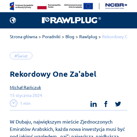
Strona główna
Poradniki
Blog
Rawlplug
Rekordowy One Za
#Świat
Rekordowy One Za'abel
Michał Raińczuk
15 stycznia 2024
linkedin
facebook
twit
1 min
W Dubaju, największym mieście Zjednoczonych
Emiratów Arabskich, każda nowa inwestycja musi być
pod jakimś względem „naj”: najwyższa, najdłuższa,