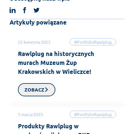
linkedin
facebook
twitter
Artykuły powiązane
22 kwietnia 2025
#PortfolioRawlplug
Rawlplug na historycznych
murach Muzeum Żup
Krakowskich w Wieliczce!
ZOBACZ
5 marca 2025
#PortfolioRawlplug
Produkty Rawlplug w