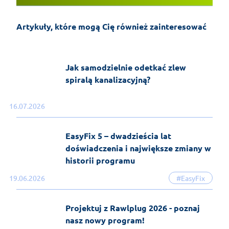
Montaż klimatyzacji typu split –
poradnik instalacyjny
Artykuły, które mogą Cię również zainteresować
28-07-2026
KrokPoKroku
Jak samodzielnie odetkać zlew
spiralą kanalizacyjną?
16.07.2026
EasyFix 5 – dwadzieścia lat
doświadczenia i największe zmiany w
historii programu
19.06.2026
#EasyFix
Projektuj z Rawlplug 2026 - poznaj
nasz nowy program!