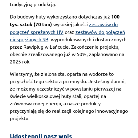
tradycyjną produkcją.
Do budowy huty wykorzystano dotychczas już
100
tys. sztuk (70 ton)
wysokiej jakości
zestawów do
połączeń sprężanych HV
oraz
zestawów do połączeń
niesprężanych SB
, wyprodukowanych i dostarczonych
przez Rawlplug w Łańcucie. Zakończenie projektu,
obecnie zrealizowanego już w 50%, zaplanowano na
2025 rok.
Wierzymy, że zielona stal oparta na wodorze to
przyszłość tego sektora przemysłu. Jesteśmy dumni,
że możemy uczestniczyć w powstaniu pierwszej na
świecie wielkoskalowej huty stali, opartej na
zrównoważonej energii, a nasze produkty
przyczyniają się do realizacji kolejnego innowacyjnego
projektu.
Udostępnij nasz wpis