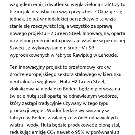
względem emisji dwutlenku węgla zieloną stal? Czy to
brzmi jak idealistyczna wizja przyszłości? Okazuje się
jednak, że już w niedalekiej perspektywie ta wizja
stanie się rzeczywistością, a wszystko za sprawą
nowego projektu H2 Green Steel. Innowacyjna, oparta
na zielonej energii huta powstaje właśnie w północnej
Szwecji, z wykorzystaniem śrub HV i SB
wyprodukowanych w fabryce Rawlplug w Łańcucie.
Ten innowacyjny projekt to przełomowy krok w
drodze europejskiego sektora stalowego w kierunku
neutralności węglowej. Huta H2 Green Steel,
zlokalizowana niedaleko Boden, będzie pierwszą na
świecie hutą stali opartą na odnawialnym wodorze,
który zastąpi tradycyjnie używany w tego typu
produkcji węgiel. Wodór będzie wytwarzany w
fabryce w Boden, zasilanej ze źródeł odnawialnych –
wiatru i wody. Huta będzie produkować zieloną stal,
redukując emisję CO₂ nawet o 95% w porównaniu z