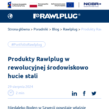
Strona główna
Poradniki
Blog
Rawlplug
Produkty Rawlplug
#PortfolioRawlplug
Produkty Rawlplug w 
rewolucyjnej środowiskowo 
hucie stali
29 sierpnia 2024
linkedin
facebook
twit
2 min
Niedaleko Boden w Szwecji powstaje właśnie