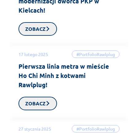
modernizacji dworca PKP w
Kielcach!
ZOBACZ
17 lutego 2025
#PortfolioRawlplug
Pierwsza linia metra w mieście
Ho Chi Minh z kotwami
Rawlplug!
ZOBACZ
27 stycznia 2025
#PortfolioRawlplug