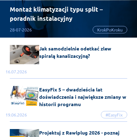
Montaż klimatyzacji typu split –
poradnik instalacyjny
28-07-2026
KrokPoKroku
Jak samodzielnie odetkać zlew
spiralą kanalizacyjną?
16.07.2026
EasyFix 5 – dwadzieścia lat
doświadczenia i największe zmiany w
historii programu
19.06.2026
#EasyFix
Projektuj z Rawlplug 2026 - poznaj