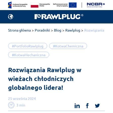
Strona główna
Poradniki
Blog
Rawlplug
Rozwiązania Rawlp
#PortfolioRawlplug
#KotwaChemiczna
#KotwaMechaniczna
Rozwiązania Rawlplug w 
wieżach chłodniczych 
globalnego lidera!
25 września 2024
linkedin
facebook
twit
3 min