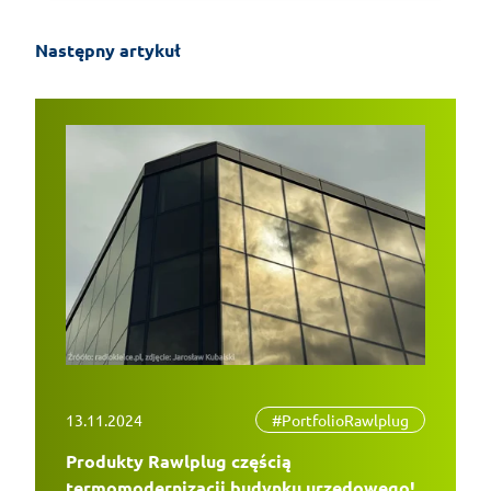
Następny artykuł
13.11.2024
#PortfolioRawlplug
Produkty Rawlplug częścią
termomodernizacji budynku urzędowego!