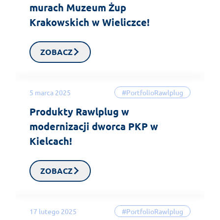
murach Muzeum Żup
Krakowskich w Wieliczce!
ZOBACZ
5 marca 2025
#PortfolioRawlplug
Produkty Rawlplug w
modernizacji dworca PKP w
Kielcach!
ZOBACZ
17 lutego 2025
#PortfolioRawlplug