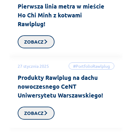
Pierwsza linia metra w mieście
Ho Chi Minh z kotwami
Rawlplug!
ZOBACZ
27 stycznia 2025
#PortfolioRawlplug
Produkty Rawlplug na dachu
nowoczesnego CeNT
Uniwersytetu Warszawskiego!
ZOBACZ