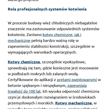
Rola profesjonalnych systemów kotwienia
W procesie budowy wież chłodniczych niebagatelne
znaczenie ma zastosowanie odpowiednich systemów
kotwienia. Zarówno
kotwy chemiczne, jak i
mechaniczne
pełnią bardzo ważną rolę w
zapewnieniu stabilności konstrukcji, szczególnie w
wymagających warunkach operacyjnych.
Kotwy chemiczne
, szczególnie epoksydowe,
sprawdzają się tam, gdzie konieczne jest mocowanie
w podłożach mokrych lub zalanych wodą.
Certyfikowane do aplikacji z
prętami gwintowanymi
w
betonie spękanym i niespękanym,
zapewniają
trwałość do 100 lat
. Ich wysoka odporność chemiczna
czyni je doskonałym rozwiązaniem w środowiskach
przemysłowych i morskich.
Kotwy mechaniczne
, w
wypadku tego projektu
opaskowe
, oprócz solidności,