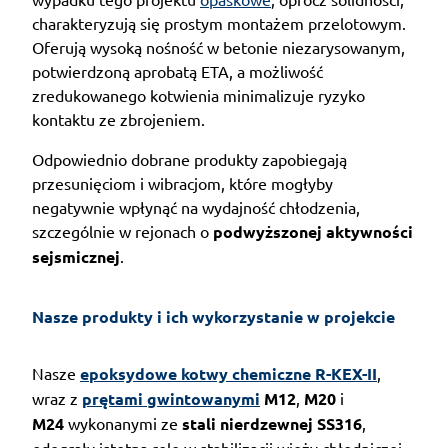
charakteryzują się prostym montażem przelotowym.
Oferują wysoką nośność w betonie niezarysowanym,
potwierdzoną aprobatą ETA, a możliwość
zredukowanego kotwienia minimalizuje ryzyko
kontaktu ze zbrojeniem.
Odpowiednio dobrane produkty zapobiegają
przesunięciom i wibracjom, które mogłyby
negatywnie wpłynąć na wydajność chłodzenia,
szczególnie w rejonach o
podwyższonej aktywności
sejsmicznej
.
Nasze produkty i ich wykorzystanie w projekcie
Nasze
epoksydowe kotwy chemiczne R-KEX-II
,
wraz z
prętami gwintowanymi
M12
,
M20
i
M24
wykonanymi ze
stali nierdzewnej SS316
,
odegrały istotną rolę w stabilizacji wieży chłodniczej.