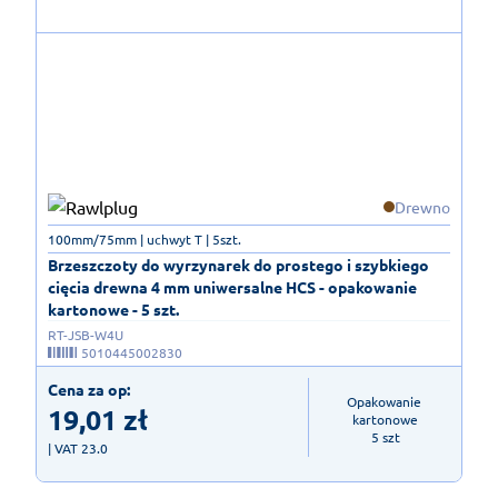
Drewno
100mm/75mm | uchwyt T | 5szt.
Brzeszczoty do wyrzynarek do prostego i szybkiego
cięcia drewna 4 mm uniwersalne HCS - opakowanie
kartonowe - 5 szt.
RT-JSB-W4U
5010445002830
Cena za op:
Opakowanie 
19,01
zł
kartonowe

5 szt
| VAT 23.0