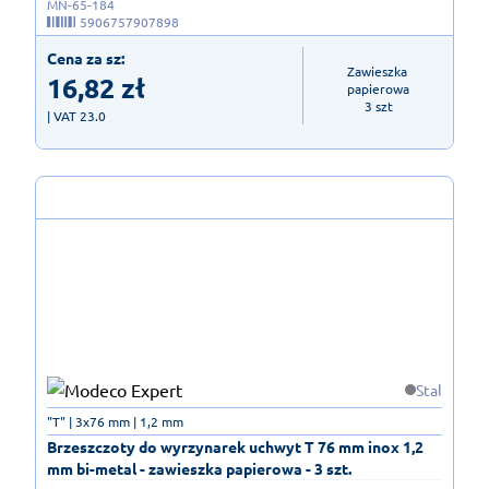
MN-65-184
5906757907898
Cena za sz:
Zawieszka 
16,82
zł
papierowa

3 szt
| VAT 23.0
Stal
"T" | 3x76 mm | 1,2 mm
Brzeszczoty do wyrzynarek uchwyt T 76 mm inox 1,2
mm bi-metal - zawieszka papierowa - 3 szt.