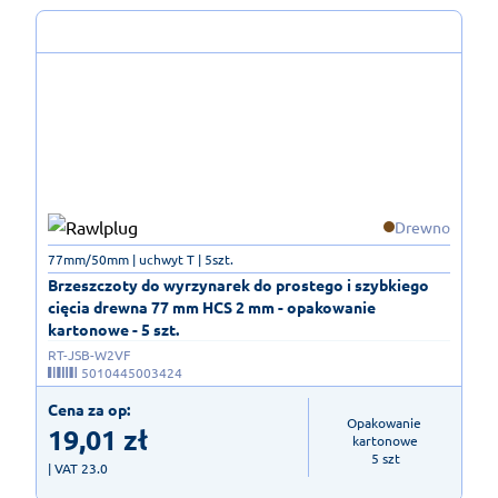
Drewno
77mm/50mm | uchwyt T | 5szt.
Brzeszczoty do wyrzynarek do prostego i szybkiego
cięcia drewna 77 mm HCS 2 mm - opakowanie
kartonowe - 5 szt.
RT-JSB-W2VF
5010445003424
Cena za op:
Opakowanie 
19,01
zł
kartonowe

5 szt
| VAT 23.0