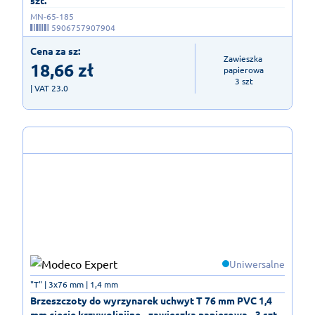
MN-65-185
5906757907904
Cena za sz:
Zawieszka 
18,66
zł
papierowa

3 szt
| VAT 23.0
Uniwersalne
"T" | 3x76 mm | 1,4 mm
Brzeszczoty do wyrzynarek uchwyt T 76 mm PVC 1,4
mm cięcie krzywolinijne - zawieszka papierowa - 3 szt.