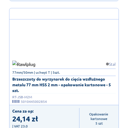
Stal
77mm/50mm | uchwyt T | 5szt.
Brzeszczoty do wyrzynarek do cięcia wzdłużnego
metalu 77 mm HSS 2 mm - opakowanie kartonowe - 5
szt.
RT-JSB-M2M
5010445002854
Cena za op:
Opakowanie 
24,14
zł
kartonowe

5 szt
| VAT 23.0