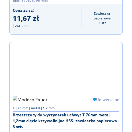
5906757907959
Cena za sz:
Zawieszka 
11,67
zł
papierowa

3 szt
| VAT 23.0
Uniwersalne
T | 76 mm | metal | 1,2 mm
Brzeszczoty do wyrzynarek uchwyt T 76mm metal
1,2mm cięcie krzywolinijne HSS- zawieszka papierowa -
3 szt.