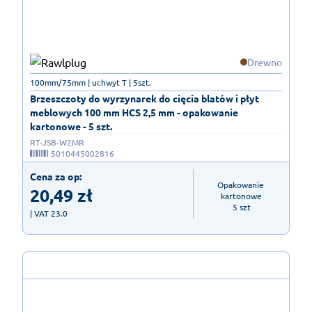
Drewno
100mm/75mm | uchwyt T | 5szt.
Brzeszczoty do wyrzynarek do cięcia blatów i płyt
meblowych 100 mm HCS 2,5 mm - opakowanie
kartonowe - 5 szt.
RT-JSB-W2MR
5010445002816
Cena za op:
Opakowanie 
20,49
zł
kartonowe

5 szt
| VAT 23.0