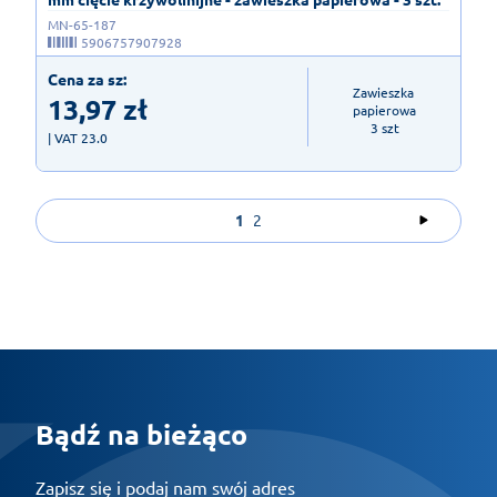
MN-65-187
5906757907928
Cena za sz:
Zawieszka 
13,97
zł
papierowa

3 szt
| VAT 23.0
1
2
Bądź na bieżąco
Zapisz się i podaj nam swój adres