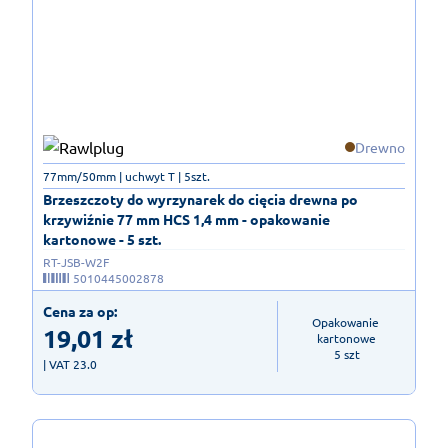
Drewno
77mm/50mm | uchwyt T | 5szt.
Brzeszczoty do wyrzynarek do cięcia drewna po
krzywiźnie 77 mm HCS 1,4 mm - opakowanie
kartonowe - 5 szt.
RT-JSB-W2F
5010445002878
Cena za op:
Opakowanie 
19,01
zł
kartonowe

5 szt
| VAT 23.0