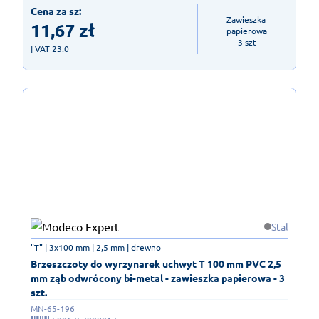
Cena za sz:
Zawieszka 
11,67
zł
papierowa

3 szt
| VAT 23.0
Stal
"T" | 3x100 mm | 2,5 mm | drewno
Brzeszczoty do wyrzynarek uchwyt T 100 mm PVC 2,5
mm ząb odwrócony bi-metal - zawieszka papierowa - 3
szt.
MN-65-196