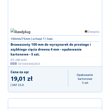
Drewno
100mm/75mm | uchwyt T | 5szt.
Brzeszczoty 100 mm do wyrzynarek do prostego i
szybkiego cięcia drewna 4 mm - opakowanie
kartonowe - 5 szt.
RT-JSB-W4C
5010445002823
Cena za op:
Opakowanie 
19,01
zł
kartonowe

5 szt
| VAT 23.0