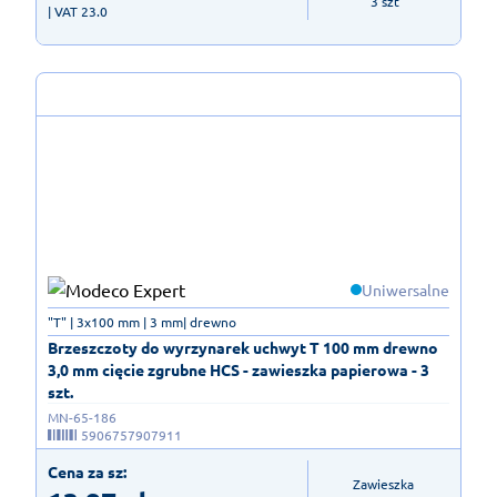
3 szt
| VAT 23.0
Uniwersalne
"T" | 3x100 mm | 3 mm| drewno
Brzeszczoty do wyrzynarek uchwyt T 100 mm drewno
3,0 mm cięcie zgrubne HCS - zawieszka papierowa - 3
szt.
MN-65-186
5906757907911
Cena za sz:
Zawieszka 