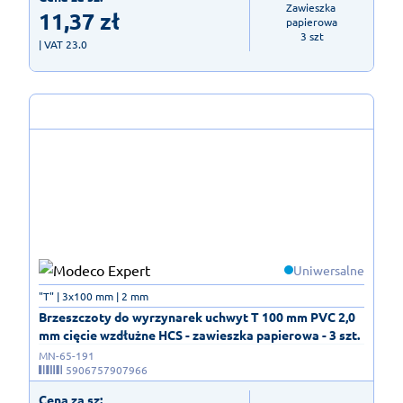
Zawieszka 
11,37
zł
papierowa

3 szt
| VAT 23.0
Uniwersalne
"T" | 3x100 mm | 2 mm
Brzeszczoty do wyrzynarek uchwyt T 100 mm PVC 2,0
mm cięcie wzdłużne HCS - zawieszka papierowa - 3 szt.
MN-65-191
5906757907966
Cena za sz: