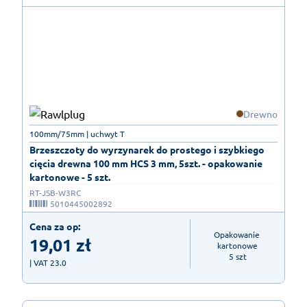
Drewno
100mm/75mm | uchwyt T
Brzeszczoty do wyrzynarek do prostego i szybkiego
cięcia drewna 100 mm HCS 3 mm, 5szt. - opakowanie
kartonowe - 5 szt.
RT-JSB-W3RC
5010445002892
Cena za op:
Opakowanie 
19,01
zł
kartonowe

5 szt
| VAT 23.0