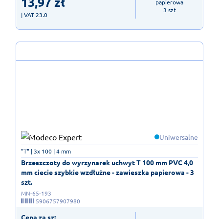
13,97
zł
papierowa

3 szt
| VAT 23.0
Uniwersalne
"T" | 3x 100 | 4 mm
Brzeszczoty do wyrzynarek uchwyt T 100 mm PVC 4,0
mm ciecie szybkie wzdłużne - zawieszka papierowa - 3
szt.
MN-65-193
5906757907980
Cena za sz: