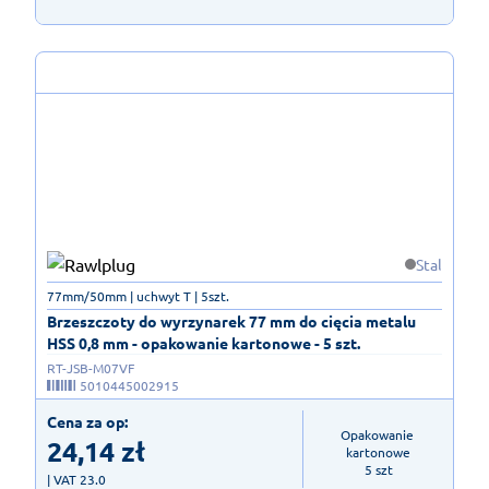
Stal
77mm/50mm | uchwyt T | 5szt.
Brzeszczoty do wyrzynarek 77 mm do cięcia metalu
HSS 0,8 mm - opakowanie kartonowe - 5 szt.
RT-JSB-M07VF
5010445002915
Cena za op:
Opakowanie 
24,14
zł
kartonowe

5 szt
| VAT 23.0