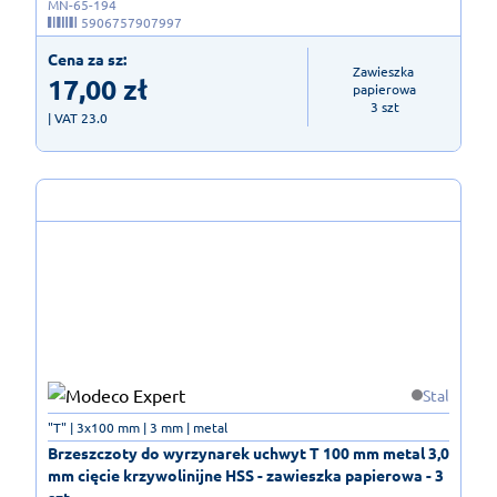
MN-65-194
5906757907997
Cena za sz:
Zawieszka 
17,00
zł
papierowa

3 szt
| VAT 23.0
Stal
"T" | 3x100 mm | 3 mm | metal
Brzeszczoty do wyrzynarek uchwyt T 100 mm metal 3,0
mm cięcie krzywolinijne HSS - zawieszka papierowa - 3
szt.