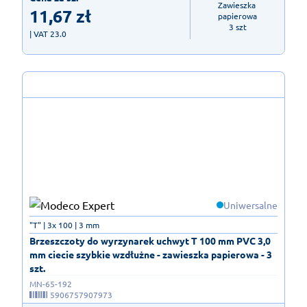
Zawieszka 
11,67
zł
papierowa

3 szt
| VAT 23.0
Uniwersalne
"T" | 3x 100 | 3 mm
Brzeszczoty do wyrzynarek uchwyt T 100 mm PVC 3,0
mm ciecie szybkie wzdłużne - zawieszka papierowa - 3
szt.
MN-65-192
5906757907973