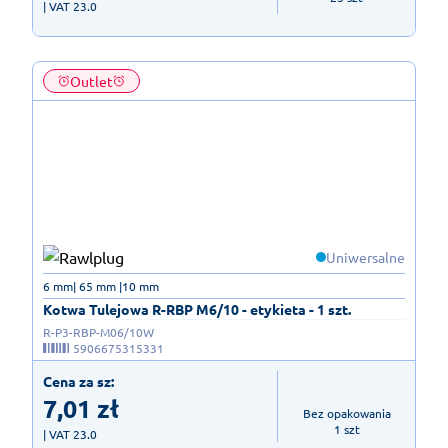
| VAT 23.0
Outlet
Uniwersalne
6 mm| 65 mm |10 mm
Kotwa Tulejowa R-RBP M6/10 - etykieta - 1 szt.
R-P3-RBP-M06/10W
5906675315331
Cena za sz:
7,01
zł
Bez opakowania

1 szt
| VAT 23.0