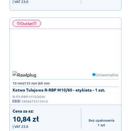
| VAT 23.0
Outlet
Uniwersalne
10 mm|135 mm |60 mm
Kotwa Tulejowa R-RBP M10/60 - etykieta - 1 szt.
R-P3-RBP-M10/60W
5906675315416
Cena za sz:
10,84
zł
Bez opakowania

1 szt
| VAT 23.0