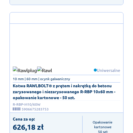
Uniwersalne
10 mm | 60 mm | ocynk galwaniczny
Kotwa RAWLBOLT® z prętem i nakrętką do betonu
zarysowanego i niezarysowanego R-RBP 10x60 mm -
opakowanie kartonowe - 50 szt.
R-RBP-M10/60W
5906675283753
Cena za op:
Opakowanie 
626,18
zł
kartonowe

50 szt