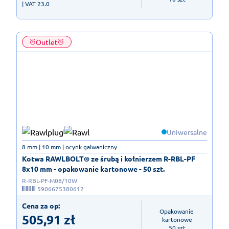
| VAT 23.0
Outlet
Uniwersalne
8 mm | 10 mm | ocynk galwaniczny
Kotwa RAWLBOLT® ze śrubą i kołnierzem R-RBL-PF
8x10 mm - opakowanie kartonowe - 50 szt.
R-RBL-PF-M08/10W
5906675380612
Cena za op:
Opakowanie 
505,91
zł
kartonowe

50 szt