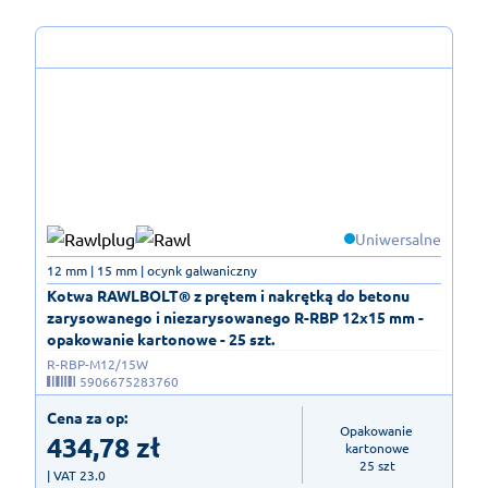
Uniwersalne
12 mm | 15 mm | ocynk galwaniczny
Kotwa RAWLBOLT® z prętem i nakrętką do betonu
zarysowanego i niezarysowanego R-RBP 12x15 mm -
opakowanie kartonowe - 25 szt.
R-RBP-M12/15W
5906675283760
Cena za op:
Opakowanie 
434,78
zł
kartonowe

25 szt
| VAT 23.0