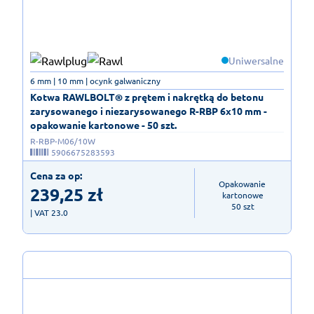
Uniwersalne
6 mm | 10 mm | ocynk galwaniczny
Kotwa RAWLBOLT® z prętem i nakrętką do betonu
zarysowanego i niezarysowanego R-RBP 6x10 mm -
opakowanie kartonowe - 50 szt.
R-RBP-M06/10W
5906675283593
Cena za op:
Opakowanie 
239,25
zł
kartonowe

50 szt
| VAT 23.0