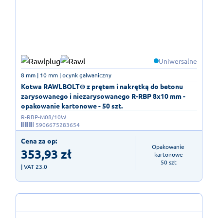
Uniwersalne
8 mm | 10 mm | ocynk galwaniczny
Kotwa RAWLBOLT® z prętem i nakrętką do betonu
zarysowanego i niezarysowanego R-RBP 8x10 mm -
opakowanie kartonowe - 50 szt.
R-RBP-M08/10W
5906675283654
Cena za op:
Opakowanie 
353,93
zł
kartonowe

50 szt
| VAT 23.0