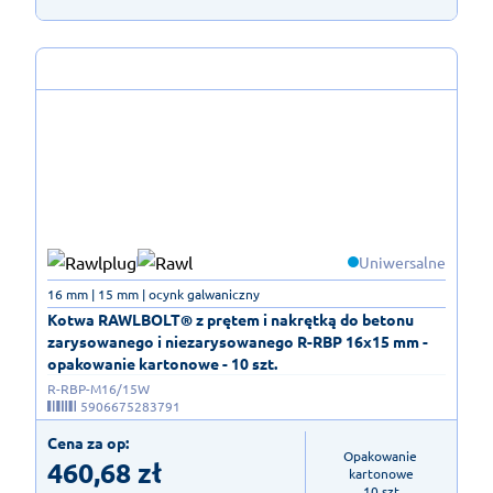
Uniwersalne
16 mm | 15 mm | ocynk galwaniczny
Kotwa RAWLBOLT® z prętem i nakrętką do betonu
zarysowanego i niezarysowanego R-RBP 16x15 mm -
opakowanie kartonowe - 10 szt.
R-RBP-M16/15W
5906675283791
Cena za op:
Opakowanie 
460,68
zł
kartonowe

10 szt