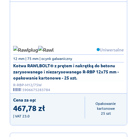
Uniwersalne
12 mm | 75 mm | ocynk galwaniczny
Kotwa RAWLBOLT® z prętem i nakrętką do betonu
zarysowanego i niezarysowanego R-RBP 12x75 mm -
opakowanie kartonowe - 25 szt.
R-RBP-M12/75W
5906675283784
Cena za op:
Opakowanie 
467,78
zł
kartonowe

25 szt
| VAT 23.0