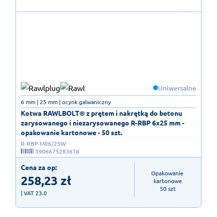
Uniwersalne
6 mm | 25 mm | ocynk galwaniczny
Kotwa RAWLBOLT® z prętem i nakrętką do betonu
zarysowanego i niezarysowanego R-RBP 6x25 mm -
opakowanie kartonowe - 50 szt.
R-RBP-M06/25W
5906675283616
Cena za op:
Opakowanie 
258,23
zł
kartonowe

50 szt
| VAT 23.0