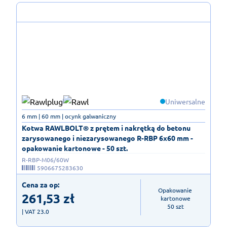
Uniwersalne
6 mm | 60 mm | ocynk galwaniczny
Kotwa RAWLBOLT® z prętem i nakrętką do betonu
zarysowanego i niezarysowanego R-RBP 6x60 mm -
opakowanie kartonowe - 50 szt.
R-RBP-M06/60W
5906675283630
Cena za op:
Opakowanie 
261,53
zł
kartonowe

50 szt
| VAT 23.0