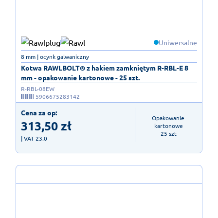
Uniwersalne
8 mm | ocynk galwaniczny
Kotwa RAWLBOLT® z hakiem zamkniętym R-RBL-E 8
mm - opakowanie kartonowe - 25 szt.
R-RBL-08EW
5906675283142
Cena za op:
Opakowanie 
313,50
zł
kartonowe

25 szt
| VAT 23.0