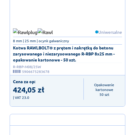
Uniwersalne
8 mm | 25 mm | ocynk galwaniczny
Kotwa RAWLBOLT® z prętem i nakrętką do betonu
zarysowanego i niezarysowanego R-RBP 8x25 mm -
opakowanie kartonowe - 50 szt.
R-RBP-M08/25W
5906675283678
Cena za op:
Opakowanie 
424,05
zł
kartonowe

50 szt
| VAT 23.0