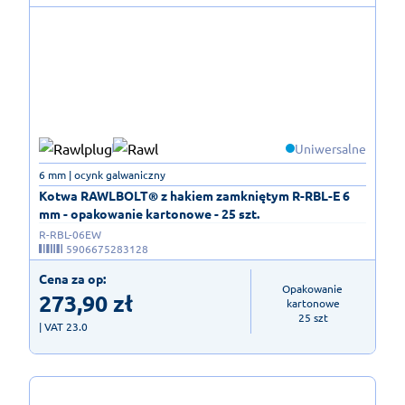
Uniwersalne
6 mm | ocynk galwaniczny
Kotwa RAWLBOLT® z hakiem zamkniętym R-RBL-E 6
mm - opakowanie kartonowe - 25 szt.
R-RBL-06EW
5906675283128
Cena za op:
Opakowanie 
273,90
zł
kartonowe

25 szt
| VAT 23.0