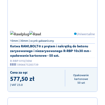
Uniwersalne
10mm | 30mm | ocynk galwaniczny
Kotwa RAWLBOLT® z prętem i nakrętką do betonu
zarysowanego i niezarysowanego R-RBP 10x30 mm -
opakowanie kartonowe - 50 szt.
R-RBP-M10/30W
5906675283739
Cena za op:
Opakowanie 
577,50
zł
kartonowe

50 szt
| VAT 23.0