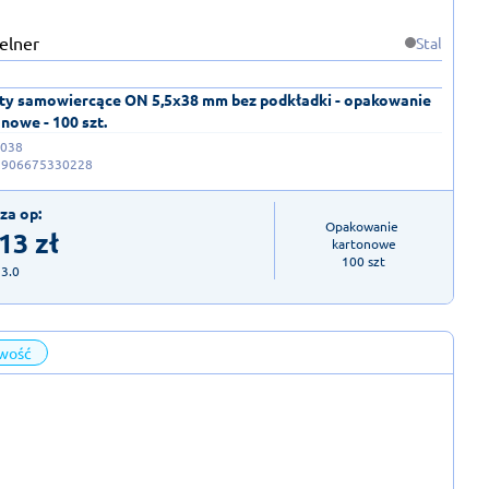
Stal
ty samowiercące ON 5,5x38 mm bez podkładki - opakowanie
nowe - 100 szt.
038
5906675330228
za op:
Opakowanie 
,13
zł
kartonowe

100 szt
23.0
wość