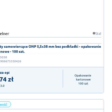
Stal
ty samowiercące ONP 5,5x38 mm bez podkładki - opakowanie
nowe - 100 szt.
5038
5906675330426
za op:
Opakowanie 
,74
zł
kartonowe

100 szt
23.0
wość