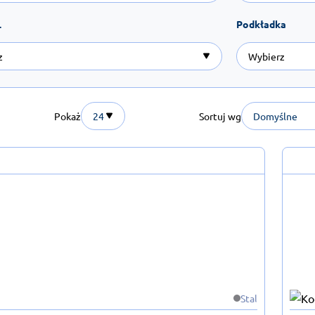
L
Podkładka
Pokaż
24
Sortuj wg
Domyślne
Stal