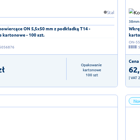
Stal
38mm
owiercące ON 5,5x50 mm z podkładką T14 -
Wkrę
 kartonowe - 100 szt.
karto
ON-55
5056876
Cena 
Opakowanie 
zł
62
kartonowe

100 szt
| VAT 
No