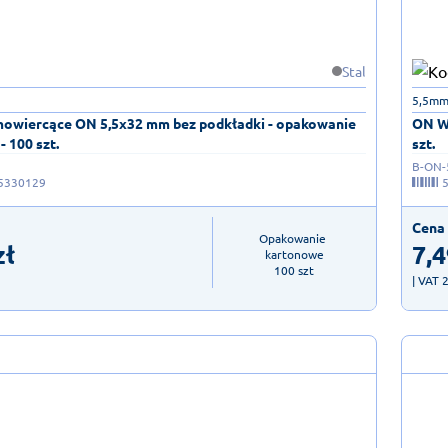
Stal
5,5mm
owiercące ON 5,5x32 mm bez podkładki - opakowanie
ON Wk
 100 szt.
szt.
B-ON-
5330129
Cena 
Opakowanie 
zł
7,4
kartonowe

100 szt
| VAT 