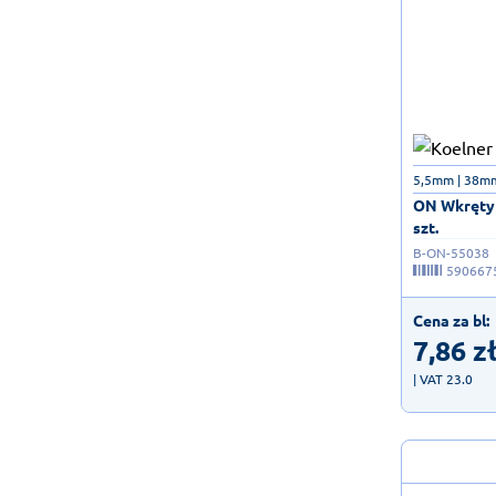
5,5mm | 38m
ON Wkręty 
szt.
B-ON-55038
590667
Cena za bl:
7,86
z
| VAT 23.0