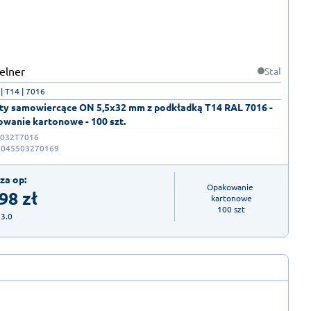
Stal
 T14 | 7016
ty samowiercące ON 5,5x32 mm z podkładką T14 RAL 7016 -
wanie kartonowe - 100 szt.
032T7016
2045503270169
za op:
Opakowanie 
,98
zł
kartonowe

100 szt
23.0