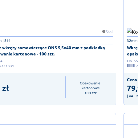
Stal
 | S14
32mm |
 wkręty samowiercące ONS 5,5x40 mm z podkładką
Wkrę
wanie kartonowe - 100 szt.
opako
14
ON-55
5331331
Cena 
Opakowanie 
3
zł
79
kartonowe

100 szt
| VAT 