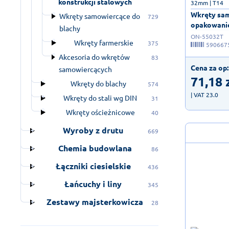
konstrukcji stalowych
32mm | T14
Wkręty sam
Wkręty samowiercące do
729
opakowanie
blachy
ON-55032T
Wkręty farmerskie
375
590667
Akcesoria do wkrętów
83
Cena za op:
samowiercących
71,18
Wkręty do blachy
574
| VAT 23.0
Wkręty do stali wg DIN
31
Wkręty ościeżnicowe
40
Wyroby z drutu
669
Chemia budowlana
86
Łączniki ciesielskie
436
Łańcuchy i liny
345
Zestawy majsterkowicza
28