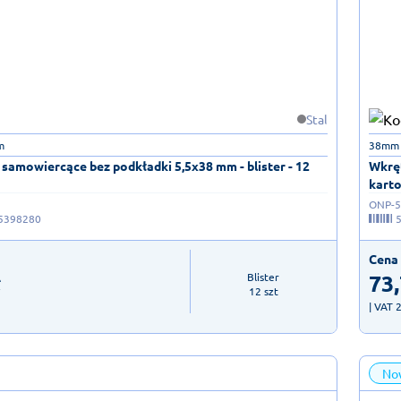
Stal
m
38mm
samowiercące bez podkładki 5,5x38 mm - blister - 12
Wkrę
karto
ONP-5
5398280
Cena 
ł
73
Blister

12 szt
| VAT 
No