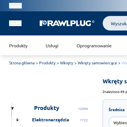
Region
Szukaj
Produkty
Usługi
Oprogramowanie
Strona główna
Produkty
Wkręty
Wkręty samowiercące
Wk
Wkręty s
Znaleziono 89 p
Produkty
12098
Średnica
Elektronarzędzia
1722
Wybier