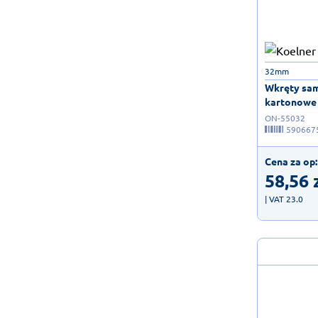
32mm
Wkręty sam
kartonowe -
ON-55032
590667
Cena za op:
58,56
| VAT 23.0