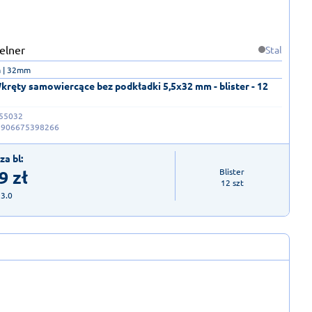
Stal
 | 32mm
ręty samowiercące bez podkładki 5,5x32 mm - blister - 12
55032
5906675398266
za bl:
9
zł
Blister

12 szt
23.0