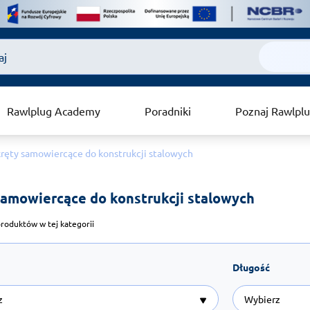
Rawlplug Academy
Poradniki
Poznaj Rawlpl
ręty samowiercące do konstrukcji stalowych
amowiercące do konstrukcji stalowych 
roduktów w tej kategorii
Długość
z
Wybierz