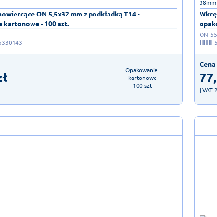
38mm 
owiercące ON 5,5x32 mm z podkładką T14 -
Wkrę
 kartonowe - 100 szt.
opako
ON-55
5330143
Cena 
Opakowanie 
zł
77
kartonowe

100 szt
| VAT 