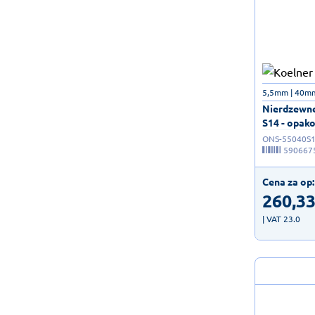
5,5mm | 40mm
Nierdzewne
S14 - opako
ONS-55040S
590667
Cena za op:
260,3
| VAT 23.0