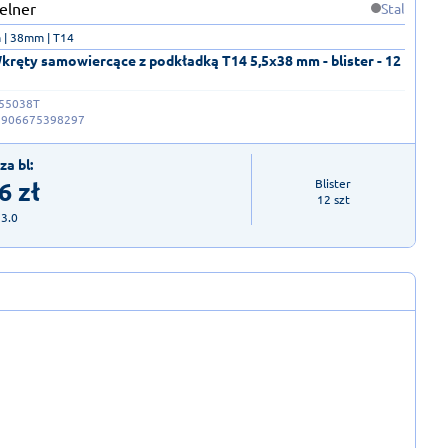
Stal
 | 38mm | T14
ręty samowiercące z podkładką T14 5,5x38 mm - blister - 12
55038T
5906675398297
za bl:
6
zł
Blister

12 szt
23.0