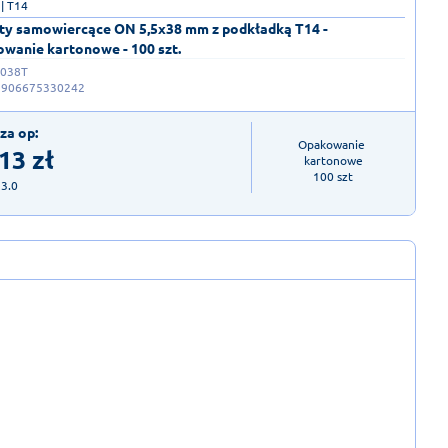
| T14
ty samowiercące ON 5,5x38 mm z podkładką T14 -
wanie kartonowe - 100 szt.
038T
5906675330242
za op:
Opakowanie 
,13
zł
kartonowe

100 szt
23.0