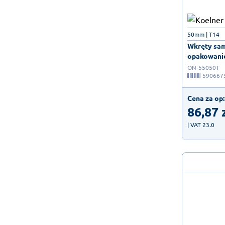
50mm | T14
Wkręty sam
opakowanie
ON-55050T
590667
Cena za op:
86,87
| VAT 23.0