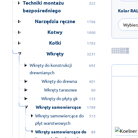
Techniki montażu
322
bezpośredniego
Kolor RA
Narzędzia ręczne
1706
Kotwy
1000
Kołki
1793
Wkręty
3231
Wkręty do konstrukcji
692
drewnianych
Wkręty do drewna
401
Wkręty tarasowe
60
Wkręty do płyty gk
133
Wkręty samowiercące
1789
Wkręty samowiercące do
513
płyt warstwowych
Wkręty samowiercące do
89