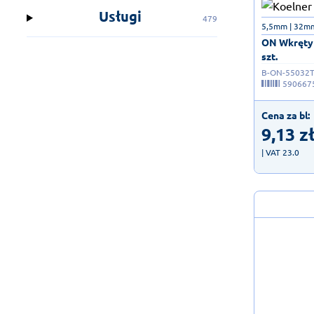
Usługi
479
5,5mm | 32mm
ON Wkręty 
szt.
B-ON-55032
590667
Cena za bl:
9,13
z
| VAT 23.0