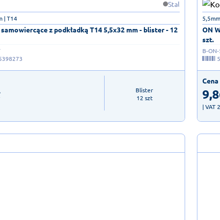
Stal
 | T14
5,5mm
samowiercące z podkładką T14 5,5x32 mm - blister - 12
ON Wk
szt.
T
B-ON-
5398273
Cena 
ł
9,8
Blister

12 szt
| VAT 