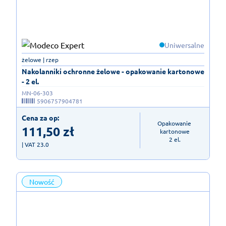
Uniwersalne
żelowe | rzep
Nakolanniki ochronne żelowe - opakowanie kartonowe
- 2 el.
MN-06-303
5906757904781
Cena za op:
Opakowanie 
111,50
zł
kartonowe

2 el.
| VAT 23.0
Nowość