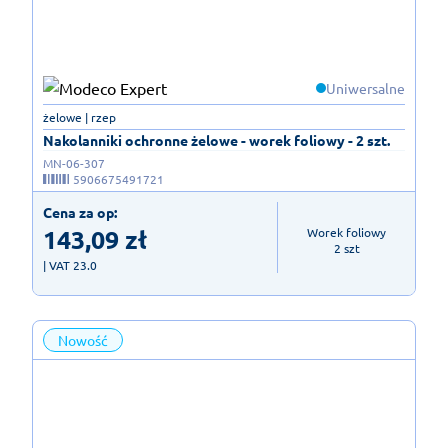
Uniwersalne
żelowe | rzep
Nakolanniki ochronne żelowe - worek foliowy - 2 szt.
MN-06-307
5906675491721
Cena za op:
143,09
zł
Worek foliowy

2 szt
| VAT 23.0
Nowość