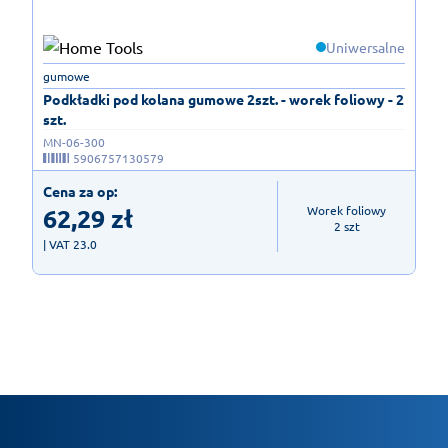
Uniwersalne
gumowe
Podkładki pod kolana gumowe 2szt. - worek foliowy - 2
szt.
MN-06-300
5906757130579
Cena za op:
62,29
zł
Worek foliowy

2 szt
| VAT 23.0