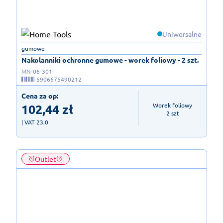
Uniwersalne
gumowe
Nakolanniki ochronne gumowe - worek foliowy - 2 szt.
MN-06-301
5906675490212
Cena za op:
102,44
zł
Worek foliowy

2 szt
| VAT 23.0
Outlet