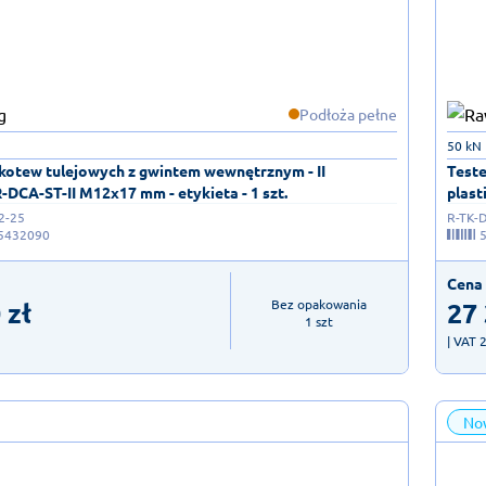
Podłoża pełne
50 kN
 kotew tulejowych z gwintem wewnętrznym - II
Teste
-DCA-ST-II M12x17 mm - etykieta - 1 szt.
plast
2-25
R-TK-
5432090
Cena 
0
zł
27
Bez opakowania

1 szt
| VAT 
No