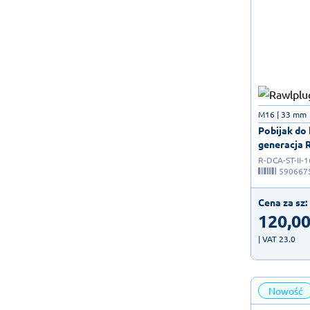
M16 | 33 mm
Pobijak do
generacja R
R-DCA-ST-II-1
590667
Cena za sz:
120,0
| VAT 23.0
Nowość