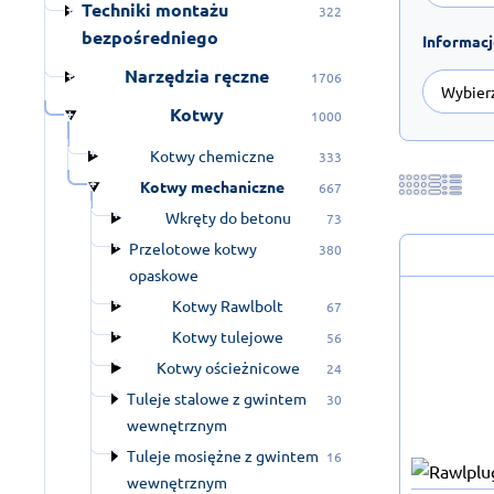
Techniki montażu
322
bezpośredniego
Informac
Narzędzia ręczne
1706
Kotwy
1000
Kotwy chemiczne
333
Kotwy mechaniczne
667
Wkręty do betonu
73
Przelotowe kotwy
380
opaskowe
Kotwy Rawlbolt
67
Kotwy tulejowe
56
Kotwy ościeżnicowe
24
Tuleje stalowe z gwintem
30
wewnętrznym
Tuleje mosiężne z gwintem
16
wewnętrznym