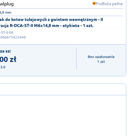
Podłoża pełne
14,8 mm
ak do kotew tulejowych z gwintem wewnętrznym - II
acja R-DCA-ST-II M6x14,8 mm - etykieta - 1 szt.
ST-II-06
5906675423449
za sz:
,00
zł
Bez opakowania

1 szt
23.0