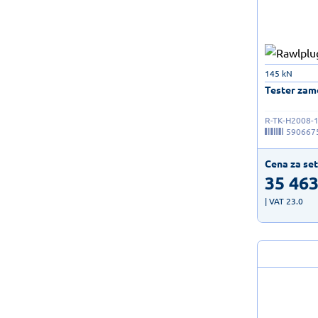
145 kN
Tester zamo
R-TK-H2008-
590667
Cena za set
35 463
| VAT 23.0