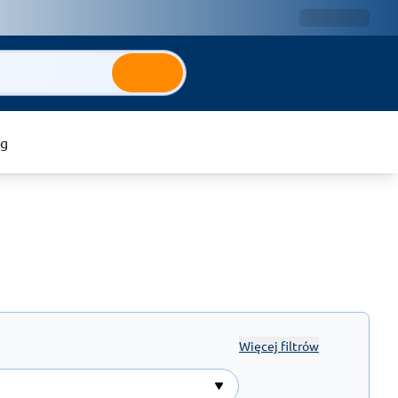
ug
Więcej filtrów