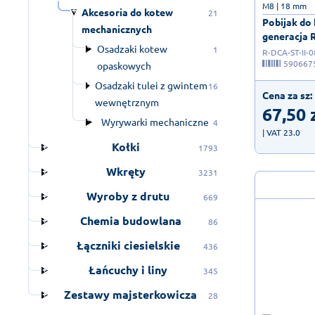
M8 | 18 mm
Akcesoria do kotew
21
Pobijak do
mechanicznych
generacja R
Osadzaki kotew
1
R-DCA-ST-II-0
590667
opaskowych
Osadzaki tulei z gwintem
16
Cena za sz:
wewnętrznym
67,50
Wyrywarki mechaniczne
4
| VAT 23.0
Kołki
1793
Wkręty
3231
Wyroby z drutu
669
Chemia budowlana
86
Łączniki ciesielskie
436
Łańcuchy i liny
345
Zestawy majsterkowicza
28