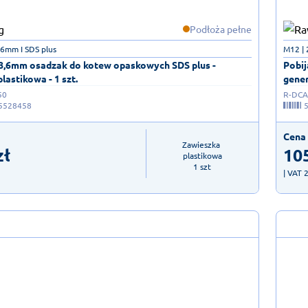
Podłoża pełne
,6mm I SDS plus
M12 |
8,6mm osadzak do kotew opaskowych SDS plus -
Pobij
lastikowa - 1 szt.
gener
50
R-DCA-
5528458
Cena 
Zawieszka 
zł
10
plastikowa

1 szt
| VAT 