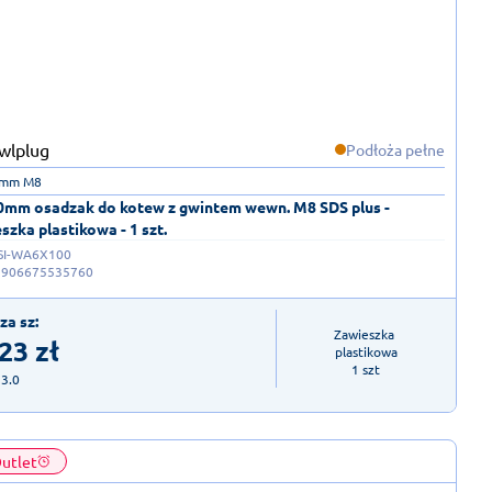
Podłoża pełne
0mm M8
0mm osadzak do kotew z gwintem wewn. M8 SDS plus -
szka plastikowa - 1 szt.
SI-WA6X100
5906675535760
za sz:
Zawieszka 
,23
zł
plastikowa

1 szt
23.0
utlet