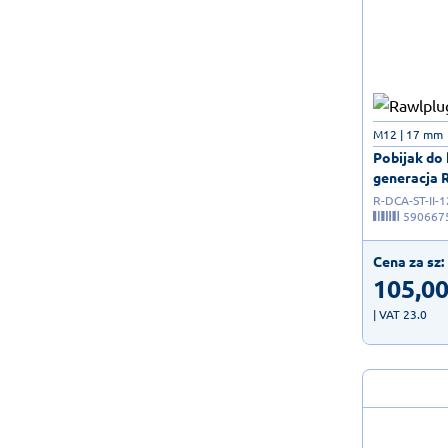
M12 | 17 mm
Pobijak do
generacja R
R-DCA-ST-II-1
590667
Cena za sz:
105,0
| VAT 23.0