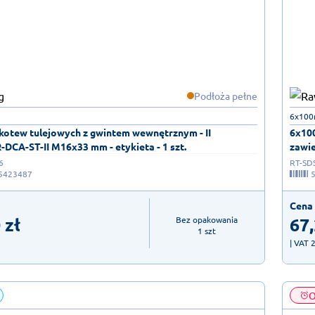
Podłoża pełne
6x10
 kotew tulejowych z gwintem wewnętrznym - II
6x10
-DCA-ST-II M16x33 mm - etykieta - 1 szt.
zawie
6
RT-SD
5423487
Cena 
0
zł
67
Bez opakowania

1 szt
| VAT 
O