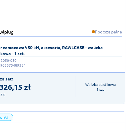
Podłoża pełne
r zamocowań 50 kN, akcesoria, RAWLCASE - walizka
ikowa - 1 szt.
D2050-050
5906675489384
za set:
 326,15
zł
Walizka plastikowa

1 szt
23.0
wość