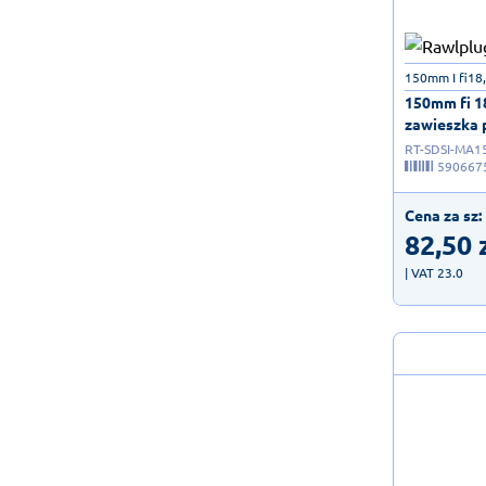
150mm I fi18
150mm fi 1
zawieszka p
RT-SDSI-MA1
590667
Cena za sz:
82,50
| VAT 23.0