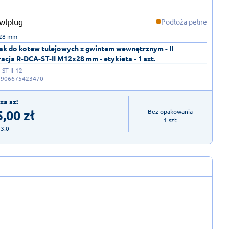
Podłoża pełne
 28 mm
ak do kotew tulejowych z gwintem wewnętrznym - II
acja R-DCA-ST-II M12x28 mm - etykieta - 1 szt.
ST-II-12
5906675423470
za sz:
5,00
zł
Bez opakowania

1 szt
23.0