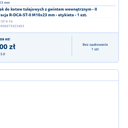
 23 mm
ak do kotew tulejowych z gwintem wewnętrznym - II
acja R-DCA-ST-II M10x23 mm - etykieta - 1 szt.
ST-II-10
5906675423463
za sz:
,00
zł
Bez opakowania

1 szt
23.0