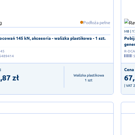
Podłoża pełne
M8 | 
cowań 145 kN, akcesoria - walizka plastikowa - 1 szt.
Pobij
gener
145
R-DCA-
5489414
:
Cena 
,87
zł
67
Walizka plastikowa

1 szt
| VAT 