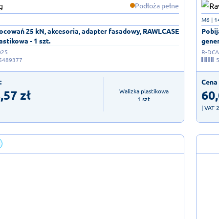
Podłoża pełne
M6 | 
ocowań 25 kN, akcesoria, adapter fasadowy, RAWLCASE
Pobij
astikowa - 1 szt.
gener
025
R-DCA-
5489377
:
Cena 
,57
zł
60
Walizka plastikowa

1 szt
| VAT 