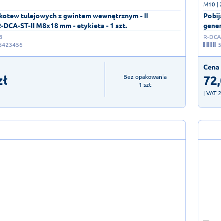
M10 |
 kotew tulejowych z gwintem wewnętrznym - II
Pobij
-DCA-ST-II M8x18 mm - etykieta - 1 szt.
gener
8
R-DCA-
5423456
Cena 
zł
72
Bez opakowania

1 szt
| VAT 