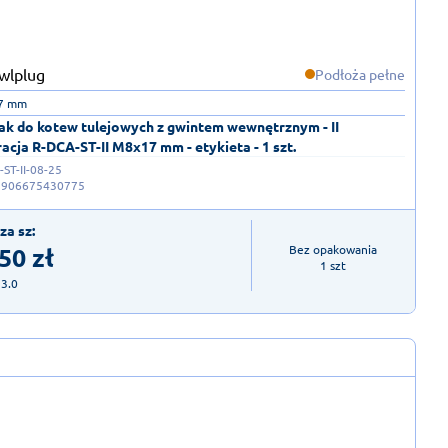
Podłoża pełne
17 mm
ak do kotew tulejowych z gwintem wewnętrznym - II
acja R-DCA-ST-II M8x17 mm - etykieta - 1 szt.
ST-II-08-25
5906675430775
za sz:
,50
zł
Bez opakowania

1 szt
23.0