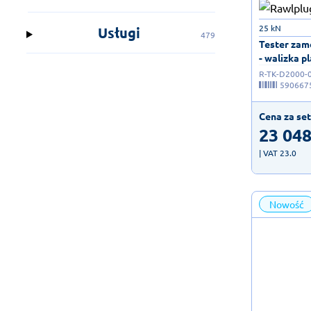
25 kN
Usługi
479
Tester zam
- walizka pl
R-TK-D2000-
590667
Cena za set
23 048
| VAT 23.0
Nowość