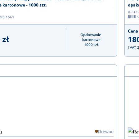
 kartonowe - 1000 szt.
opako
R-FTC
8691661
Cena 
Opakowanie 
0
zł
18
kartonowe

1000 szt
| VAT 
Drewno