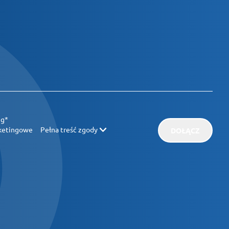
ug*
rketingowe
Pełna treść zgody
DOŁĄCZ