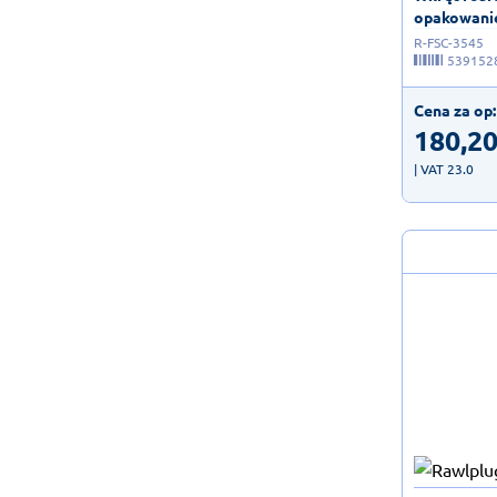
opakowanie
R-FSC-3545
539152
Cena za op:
180,2
| VAT 23.0