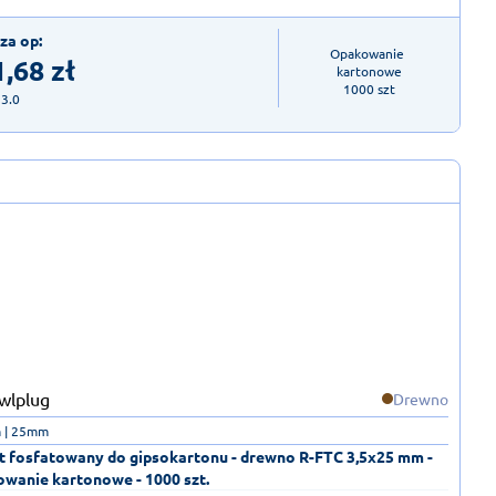
za op:
Opakowanie 
1,68
zł
kartonowe

1000 szt
23.0
Drewno
 | 25mm
 fosfatowany do gipsokartonu - drewno R-FTC 3,5x25 mm -
wanie kartonowe - 1000 szt.