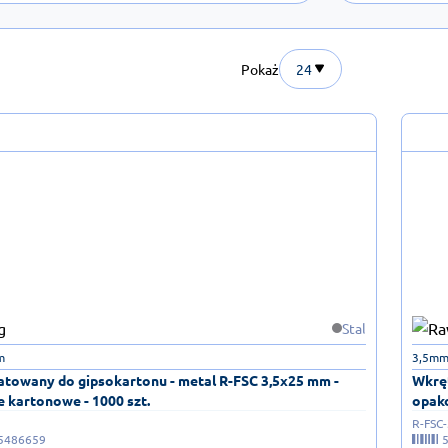
Pokaż
24
Stal
m
3,5mm
atowany do gipsokartonu - metal R-FSC 3,5x25 mm -
Wkręt
 kartonowe - 1000 szt.
opako
R-FSC
5486659