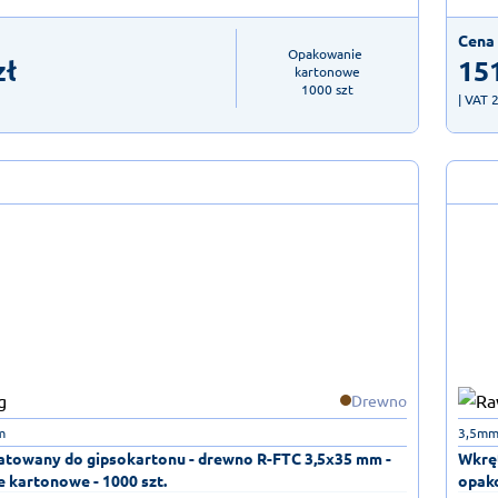
Cena 
Opakowanie 
zł
15
kartonowe

1000 szt
| VAT 
Drewno
m
3,5mm
atowany do gipsokartonu - drewno R-FTC 3,5x35 mm -
Wkręt
 kartonowe - 1000 szt.
opako