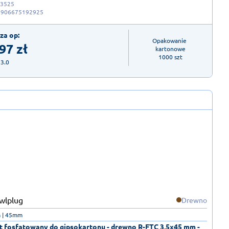
-3525
5906675192925
za op:
Opakowanie 
,97
zł
kartonowe

1000 szt
23.0
Drewno
 | 45mm
 fosfatowany do gipsokartonu - drewno R-FTC 3,5x45 mm -