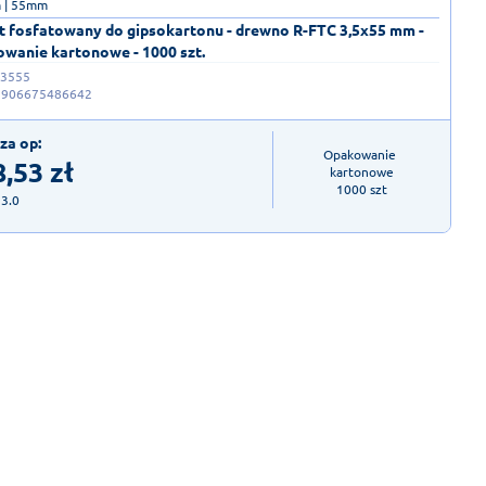
 | 55mm
 fosfatowany do gipsokartonu - drewno R-FTC 3,5x55 mm -
wanie kartonowe - 1000 szt.
-3555
5906675486642
za op:
Opakowanie 
8,53
zł
kartonowe

1000 szt
23.0