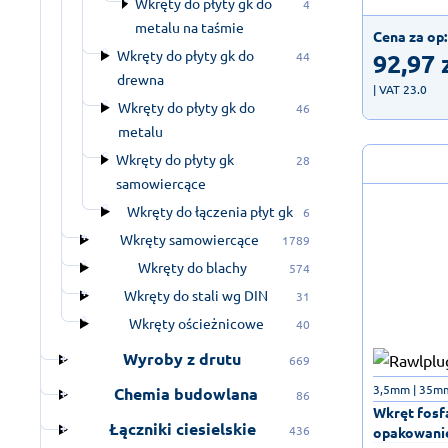
Wkręty do płyty gk do
4
metalu na taśmie
Cena za op:
Wkręty do płyty gk do
92,97
44
drewna
| VAT 23.0
Wkręty do płyty gk do
46
metalu
Wkręty do płyty gk
28
samowiercące
Wkręty do łączenia płyt gk
6
Wkręty samowiercące
1789
Wkręty do blachy
574
Wkręty do stali wg DIN
31
Wkręty ościeżnicowe
40
Wyroby z drutu
669
3,5mm | 35m
Chemia budowlana
86
Wkręt fosf
Łączniki ciesielskie
436
opakowanie