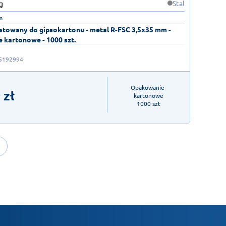
Stal
m
atowany do gipsokartonu - metal R-FSC 3,5x35 mm -
 kartonowe - 1000 szt.
5192994
Opakowanie 
9
zł
kartonowe

1000 szt