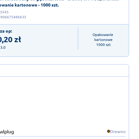
wanie kartonowe - 1000 szt.
-3545
5906675486635
za op:
Opakowanie 
0,20
zł
kartonowe

1000 szt
23.0
Drewno