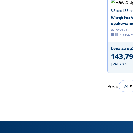
3,5mm | 35m
Wkręt fosf
opakowanie
R-FSC-3535
590667
Cena za op:
143,7
| VAT 23.0
Pokaż
24