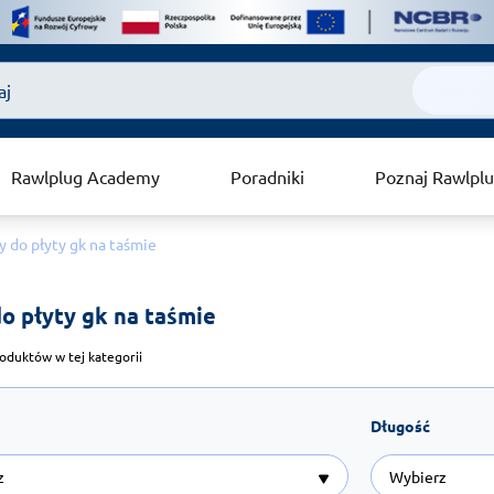
Rawlplug Academy
Poradniki
Poznaj Rawlpl
 do płyty gk na taśmie
o płyty gk na taśmie 
oduktów w tej kategorii
Długość
z
Wybierz