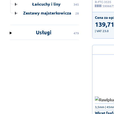
R-FTC-3535
Łańcuchy i liny
345
590667
Zestawy majsterkowicza
28
Cena za op:
139,7
| VAT 23.0
Usługi
479
3,5mm | 45m
Wkręt fosf