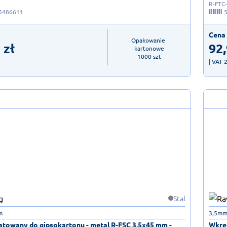
R-FTC
5486611
Cena 
Opakowanie 
1
zł
92
kartonowe

1000 szt
| VAT 
Stal
m
3,5mm
atowany do gipsokartonu - metal R-FSC 3,5x45 mm -
Wkręt