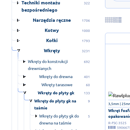
Techniki montażu
322
bezpośredniego
Narzędzia ręczne
1706
Kotwy
1000
Kołki
1793
Wkręty
3231
Wkręty do konstrukcji
692
drewnianych
Wkręty do drewna
401
Wkręty tarasowe
60
Wkręty do płyty gk
133
Wkręty do płyty gk na
9
3,5mm | 25m
taśmie
Wkręt fosf
Wkręty do płyty gk do
opakowanie
5
drewna na taśmie
R-FSC-3525
590667