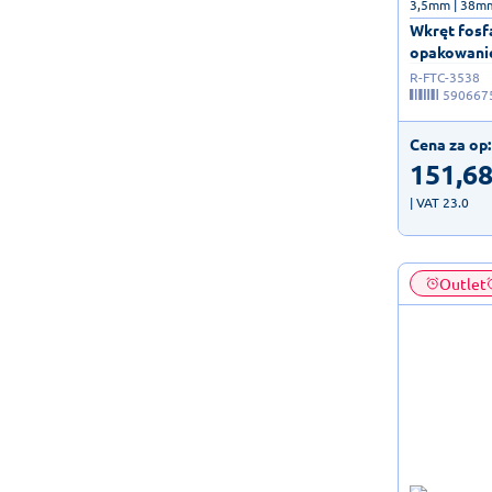
3,5mm | 38m
Wkręt fosf
opakowanie
R-FTC-3538
590667
Cena za op:
151,6
| VAT 23.0
Outlet