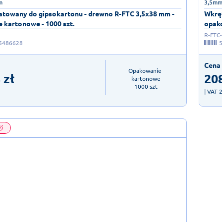
m
3,5mm
atowany do gipsokartonu - drewno R-FTC 3,5x38 mm -
Wkręt
 kartonowe - 1000 szt.
opako
R-FTC
5486628
Cena 
Opakowanie 
8
zł
20
kartonowe

1000 szt
| VAT 