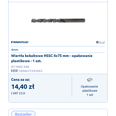
Stal
4mm
Wiertła kobaltowe HSSC 4x75 mm - opakowanie
plastikowe - 1 szt.
RT-HSSC-040
5906675345963
Cena za sz:
14,40
zł
Opakowanie 
plastikowe

| VAT 23.0
1 szt
Bestseller