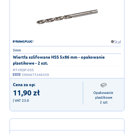
Stal
5mm
Wiertła szlifowane HSS 5x86 mm - opakowanie
plastikowe - 2 szt.
RT-HSSP-050
5906675346359
Cena za op:
11,90
zł
Opakowanie 
plastikowe

| VAT 23.0
2 szt