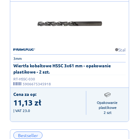
Stal
3mm
Wiertła kobaltowe HSSC 3x61 mm - opakowanie
plastikowe - 2 szt.
RT-HSSC-030
5906675345918
Cena za op:
11,13
zł
Opakowanie 
plastikowe

| VAT 23.0
2 szt
Bestseller