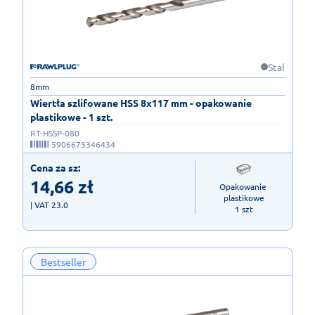
Stal
8mm
Wiertła szlifowane HSS 8x117 mm - opakowanie
plastikowe - 1 szt.
RT-HSSP-080
5906675346434
Cena za sz:
14,66
zł
Opakowanie 
plastikowe

| VAT 23.0
1 szt
Bestseller