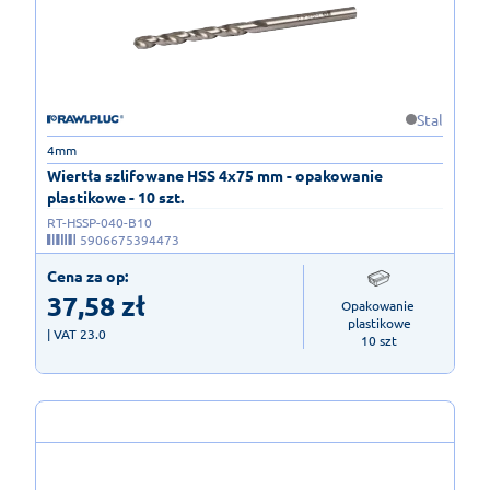
Stal
4mm
Wiertła szlifowane HSS 4x75 mm - opakowanie
plastikowe - 10 szt.
RT-HSSP-040-B10
5906675394473
Cena za op:
37,58
zł
Opakowanie 
plastikowe

| VAT 23.0
10 szt