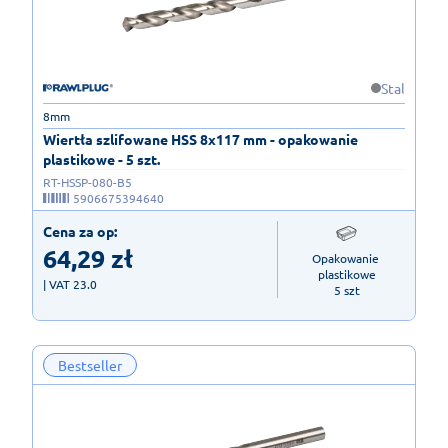
Stal
8mm
Wiertła szlifowane HSS 8x117 mm - opakowanie
plastikowe - 5 szt.
RT-HSSP-080-B5
5906675394640
Cena za op:
64,29
zł
Opakowanie 
plastikowe

| VAT 23.0
5 szt
Bestseller