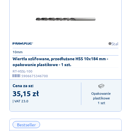
Stal
10mm
Wiertła szlifowane, przedłużane HSS 10x184 mm -
opakowanie plastikowe - 1 szt.
RT-HSSL-100
5906675346700
Cena za sz:
35,15
zł
Opakowanie 
plastikowe

| VAT 23.0
1 szt
Bestseller