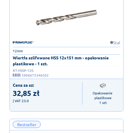
Stal
12mm
Wiertła szlifowane HSS 12x151 mm - opakowanie
plastikowe - 1 szt.
RT-HSSP-120
5906675346502
Cena za sz:
32,85
zł
Opakowanie 
plastikowe

| VAT 23.0
1 szt
Bestseller