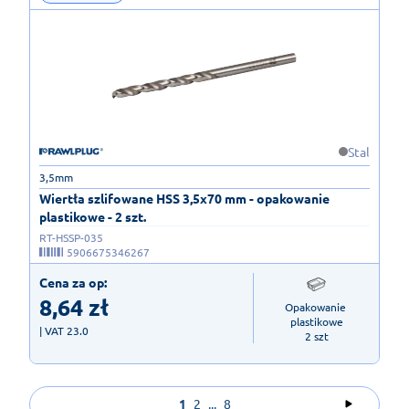
Stal
3,5mm
Wiertła szlifowane HSS 3,5x70 mm - opakowanie
plastikowe - 2 szt.
RT-HSSP-035
5906675346267
Cena za op:
8,64
zł
Opakowanie 
plastikowe

| VAT 23.0
2 szt
1
2
...
8