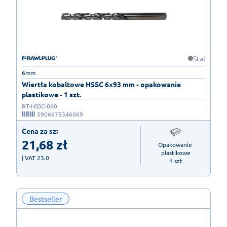
Stal
6mm
Wiertła kobaltowe HSSC 6x93 mm - opakowanie
plastikowe - 1 szt.
RT-HSSC-060
5906675346069
Cena za sz:
21,68
zł
Opakowanie 
plastikowe

| VAT 23.0
1 szt
Bestseller