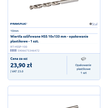
Stal
10mm
Wiertła szlifowane HSS 10x133 mm - opakowanie
plastikowe - 1 szt.
RT-HSSP-100
5906675346472
Cena za sz:
23,90
zł
Opakowanie 
plastikowe

| VAT 23.0
1 szt