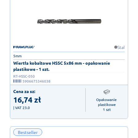
Stal
5mm
Wiertła kobaltowe HSSC 5x86 mm - opakowanie
plastikowe - 1 szt.
RT-HSSC-050
5906675346038
Cena za sz:
16,74
zł
Opakowanie 
plastikowe

| VAT 23.0
1 szt
Bestseller