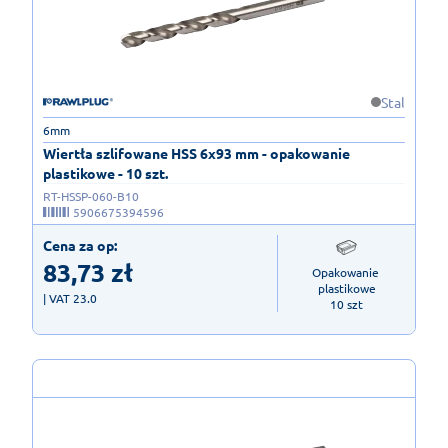
Stal
6mm
Wiertła szlifowane HSS 6x93 mm - opakowanie
plastikowe - 10 szt.
RT-HSSP-060-B10
5906675394596
Cena za op:
83,73
zł
Opakowanie 
plastikowe

| VAT 23.0
10 szt