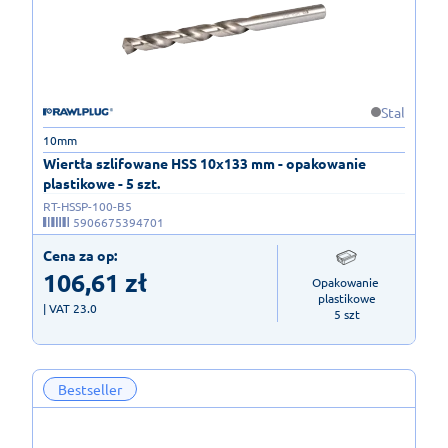
Stal
10mm
Wiertła szlifowane HSS 10x133 mm - opakowanie
plastikowe - 5 szt.
RT-HSSP-100-B5
5906675394701
Cena za op:
106,61
zł
Opakowanie 
plastikowe

| VAT 23.0
5 szt
Bestseller