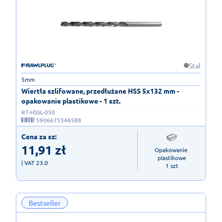
Stal
5mm
Wiertła szlifowane, przedłużane HSS 5x132 mm -
opakowanie plastikowe - 1 szt.
RT-HSSL-050
5906675346588
Cena za sz:
11,91
zł
Opakowanie 
plastikowe

| VAT 23.0
1 szt
Bestseller