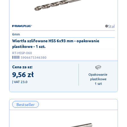
Stal
6mm
Wiertła szlifowane HSS 6x93 mm - opakowanie
plastikowe - 1 szt.
RT-HSSP-060
5906675346380
Cena za sz:
9,56
zł
Opakowanie 
plastikowe

| VAT 23.0
1 szt
Bestseller