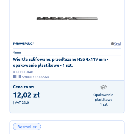
Stal
4mm
Wiertła szlifowane, przedłużane HSS 4x119 mm -
opakowanie plastikowe - 1 szt.
RT-HSSL-040
5906675346564
Cena za sz:
12,02
zł
Opakowanie 
plastikowe

| VAT 23.0
1 szt
Bestseller