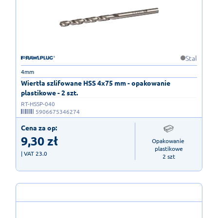
Stal
4mm
Wiertła szlifowane HSS 4x75 mm - opakowanie
plastikowe - 2 szt.
RT-HSSP-040
5906675346274
Cena za op:
9,30
zł
Opakowanie 
plastikowe

| VAT 23.0
2 szt