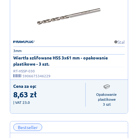
Stal
3mm
Wiertła szlifowane HSS 3x61 mm - opakowanie
plastikowe - 3 szt.
RT-HSSP-030
5906675346229
Cena za op:
8,63
zł
Opakowanie 
plastikowe

| VAT 23.0
3 szt
Bestseller