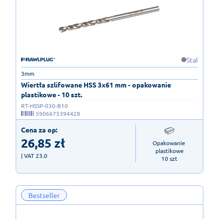
Stal
3mm
Wiertła szlifowane HSS 3x61 mm - opakowanie
plastikowe - 10 szt.
RT-HSSP-030-B10
5906675394428
Cena za op:
26,85
zł
Opakowanie 
plastikowe

| VAT 23.0
10 szt
Bestseller