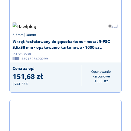
Stal
3,5mm | 38mm
Wkręt fosfatowany do gipsokartonu - metal R-FSC
3,5x38 mm - opakowanie kartonowe - 1000 szt.
R-FSC-3538
5391528690299
Cena za op:
Opakowanie 
151,68
zł
kartonowe

1000 szt
| VAT 23.0