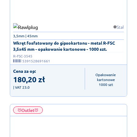
Stal
3,5mm | 45mm
Wkręt fosfatowany do gipsokartonu - metal R-FSC
3,5x45 mm - opakowanie kartonowe - 1000 szt.
R-FSC-3545
5391528691661
Cena za op:
Opakowanie 
180,20
zł
kartonowe

1000 szt
| VAT 23.0
Outlet