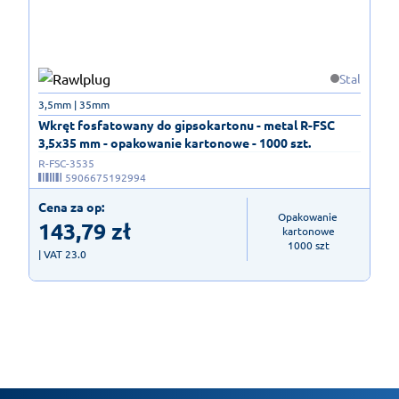
Stal
3,5mm | 35mm
Wkręt fosfatowany do gipsokartonu - metal R-FSC
3,5x35 mm - opakowanie kartonowe - 1000 szt.
R-FSC-3535
5906675192994
Cena za op:
Opakowanie 
143,79
zł
kartonowe

1000 szt
| VAT 23.0