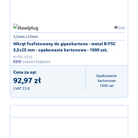
Stal
3,5mm | 25mm
Wkręt fosfatowany do gipsokartonu - metal R-FSC
3,5x25 mm - opakowanie kartonowe - 1000 szt.
R-FSC-3525
5906675486659
Cena za op:
Opakowanie 
92,97
zł
kartonowe

1000 szt
| VAT 23.0