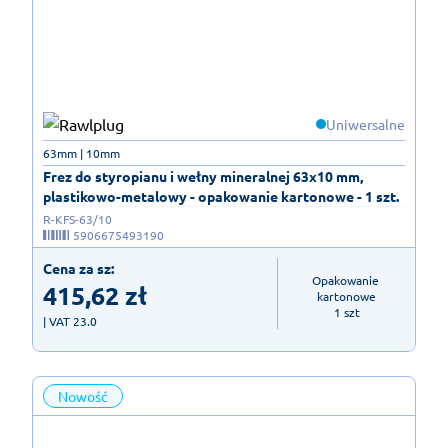
Uniwersalne
63mm | 10mm
Frez do styropianu i wełny mineralnej 63x10 mm,
plastikowo-metalowy - opakowanie kartonowe - 1 szt.
R-KFS-63/10
5906675493190
Cena za sz:
Opakowanie 
415,62
zł
kartonowe

1 szt
| VAT 23.0
Nowość