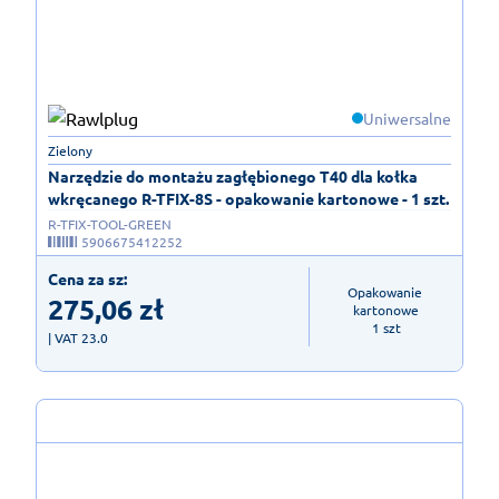
Uniwersalne
Zielony
Narzędzie do montażu zagłębionego T40 dla kołka
wkręcanego R-TFIX-8S - opakowanie kartonowe - 1 szt.
R-TFIX-TOOL-GREEN
5906675412252
Cena za sz:
Opakowanie 
275,06
zł
kartonowe

1 szt
| VAT 23.0