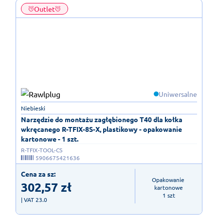
Outlet
Uniwersalne
Niebieski
Narzędzie do montażu zagłębionego T40 dla kołka
wkręcanego R-TFIX-8S-X, plastikowy - opakowanie
kartonowe - 1 szt.
R-TFIX-TOOL-CS
5906675421636
Cena za sz:
Opakowanie 
302,57
zł
kartonowe

1 szt
| VAT 23.0