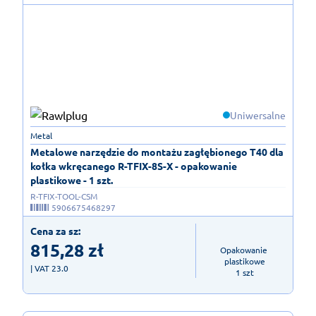
Uniwersalne
Metal
Metalowe narzędzie do montażu zagłębionego T40 dla
kołka wkręcanego R-TFIX-8S-X - opakowanie
plastikowe - 1 szt.
R-TFIX-TOOL-CSM
5906675468297
Cena za sz:
815,28
zł
Opakowanie 
plastikowe

| VAT 23.0
1 szt