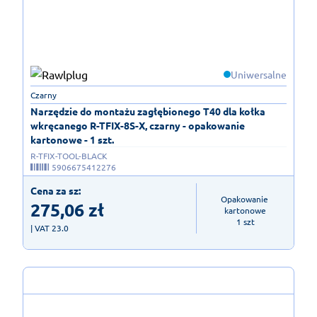
Uniwersalne
Czarny
Narzędzie do montażu zagłębionego T40 dla kołka
wkręcanego R-TFIX-8S-X, czarny - opakowanie
kartonowe - 1 szt.
R-TFIX-TOOL-BLACK
5906675412276
Cena za sz:
Opakowanie 
275,06
zł
kartonowe

1 szt
| VAT 23.0