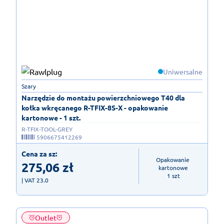
Uniwersalne
Szary
Narzędzie do montażu powierzchniowego T40 dla
kołka wkręcanego R-TFIX-8S-X - opakowanie
kartonowe - 1 szt.
R-TFIX-TOOL-GREY
5906675412269
Cena za sz:
Opakowanie 
275,06
zł
kartonowe

1 szt
| VAT 23.0
Outlet