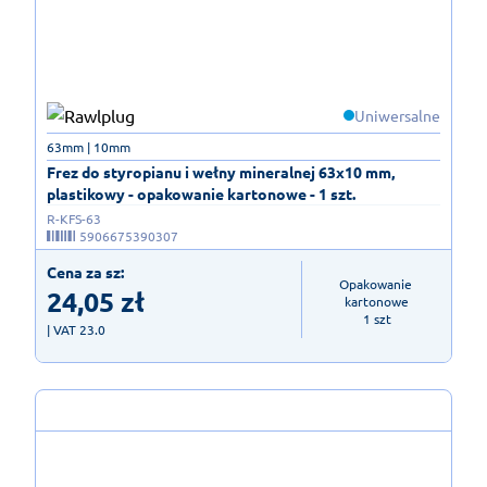
Uniwersalne
63mm | 10mm
Frez do styropianu i wełny mineralnej 63x10 mm,
plastikowy - opakowanie kartonowe - 1 szt.
R-KFS-63
5906675390307
Cena za sz:
Opakowanie 
24,05
zł
kartonowe

1 szt
| VAT 23.0