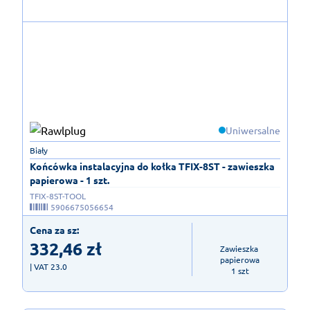
Uniwersalne
Biały
Końcówka instalacyjna do kołka TFIX-8ST - zawieszka
papierowa - 1 szt.
TFIX-8ST-TOOL
5906675056654
Cena za sz:
332,46
zł
Zawieszka 
papierowa

| VAT 23.0
1 szt