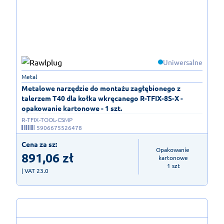
Uniwersalne
Metal
Metalowe narzędzie do montażu zagłębionego z
talerzem T40 dla kołka wkręcanego R-TFIX-8S-X -
opakowanie kartonowe - 1 szt.
R-TFIX-TOOL-CSMP
5906675526478
Cena za sz:
Opakowanie 
891,06
zł
kartonowe

1 szt
| VAT 23.0