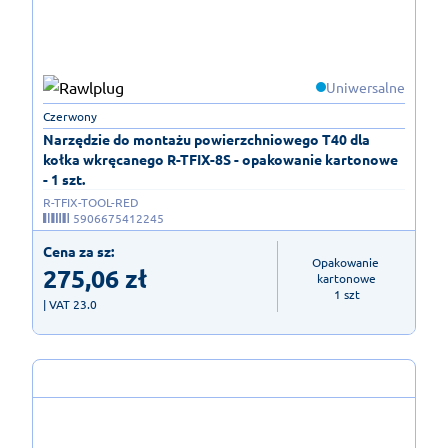
Uniwersalne
Czerwony
Narzędzie do montażu powierzchniowego T40 dla
kołka wkręcanego R-TFIX-8S - opakowanie kartonowe
- 1 szt.
R-TFIX-TOOL-RED
5906675412245
Cena za sz:
Opakowanie 
275,06
zł
kartonowe

1 szt
| VAT 23.0